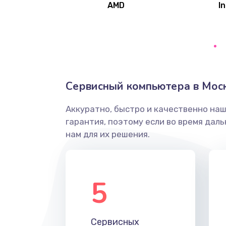
AMD
In
Замена северного моста
Ремонт цепей питания
Замена жесткого диска
Сервисный компьютера в Мос
Аккуратно, быстро и качественно на
Установка драйверов
гарантия, поэтому если во время дал
нам для их решения.
Замена вебкамеры
Ремонт петель крышки
5
Настройка Wi-Fi
Сервисных
Замена HDMI