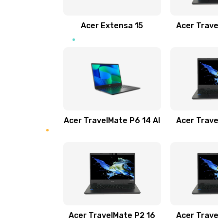
Замена звуковой карты
Acer Extensa 15
Acer Trave
Замена микрофона
Замена оперативной памяти
Замена процессора
Acer TravelMate P6 14 AI
Acer Trave
Замена системы охлаждения
Замена термопасты
Замена шлейфа матрицы
Замена экрана
Acer TravelMate P2 16
Acer Trave