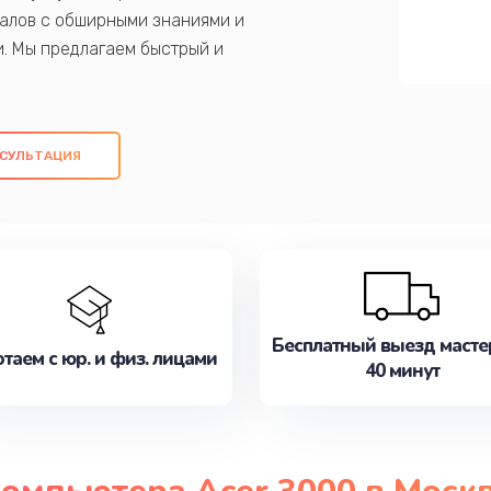
алов с обширными знаниями и
и. Мы предлагаем быстрый и
ем оригинальных компонентов, а также
ых работ. Наша цель - предоставить
ое обслуживание, удовлетворяя их
СУЛЬТАЦИЯ
медлите записаться на ремонт уже
Бесплатный выезд масте
таем с юр. и физ. лицами
40 минут