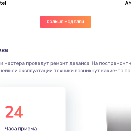
tel
A
50 мин
2 года
БОЛЬШЕ МОДЕЛЕЙ
60 мин
1 год
50 мин
3 года
кве
ши мастера проведут ремонт девайса. На постремонт
50 мин
1 год
ьнейшей эксплуатации техники возникнут какие-то пр
50 мин
3 года
50 мин
3 года
24
50 мин
1 год
Часа приема
60 мин
1 год