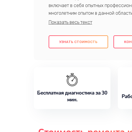
включает в себя опытных профессион
многолетним опытом в данной област
качественный ремонт с использовани
гарантируем качество всех проведенн
клиентам надежное и профессиональн
УЗНАТЬ СТОИМОСТЬ
КОН
потребности наилучшим образом. Не 
сейчас!
Бесплатная диагностика за 30
Рабо
мин.