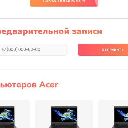
ПОКАЗАТЬ ВСЕ УСЛУГИ
20 мин
1 год
50 мин
1 год
редварительной записи
60 мин
2 года
20 мин
3 года
20 мин
2 года
ьютеров Acer
50 мин
3 года
40 мин
1 год
20 мин
3 года