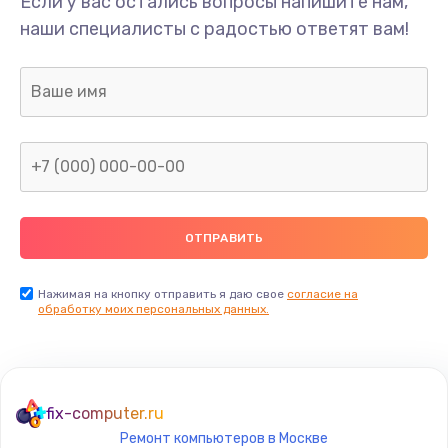
Если у вас остались вопросы напишите нам,
Замена системы охлаждения
наши специалисты с радостью ответят вам!
1645 руб.
Заказать
Замена термопасты
1095 руб.
Заказать
Замена шлейфа матрицы
950 руб.
Заказать
Нажимая на кнопку отправить я даю свое
согласие на
обработку моих персональных данных.
Замена экрана
1095 руб.
Заказать
fix-computer.ru
Ремонт компьютеров в Москве