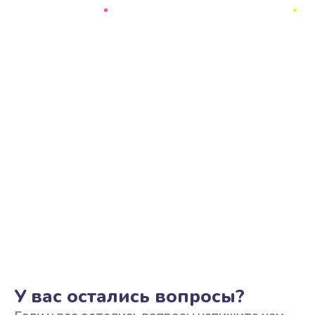
Замена звуковой карты
1100 руб.
Заказать
Замена микрофона
1050 руб.
Заказать
Замена оперативной памяти
760 руб.
Заказать
Замена процессора
1545 руб.
Заказать
У вас остались вопросы?