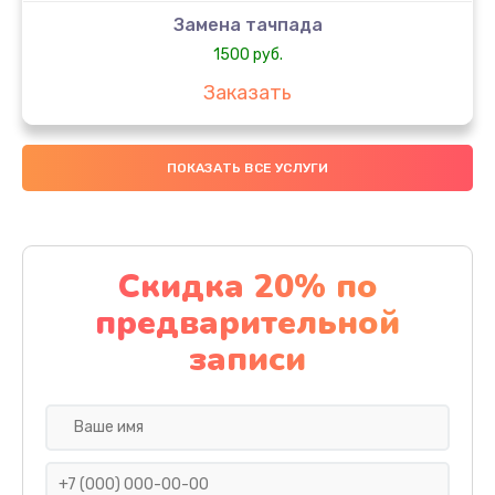
Замена тачпада
1500 руб.
Заказать
Замена южного моста
ПОКАЗАТЬ ВСЕ УСЛУГИ
1950 руб.
Заказать
Чистка от пыли
Скидка 20% по
1060 руб.
предварительной
Заказать
записи
Настройка ОС
930 руб.
Заказать