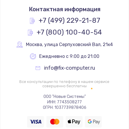
Замена северного моста
Контактная информация
1950 руб.
Заказать
+7 (499) 229-21-87
+7 (800) 100-40-54
Ремонт цепей питания
2500 руб.
Москва
,
 улица Серпуховский Вал, 21к4
Заказать
Ежедневно с 9:00 до 21:00
Замена жесткого диска
info@fix-computer.ru
660 руб.
Заказать
Все консультации по телефону в нашем сервисе
совершенно бесплатны
Установка драйверов
ООО "Новые Системы"
ИНН: 7743508277
725 руб.
ОГРН: 1037739878406
Заказать
Замена вебкамеры