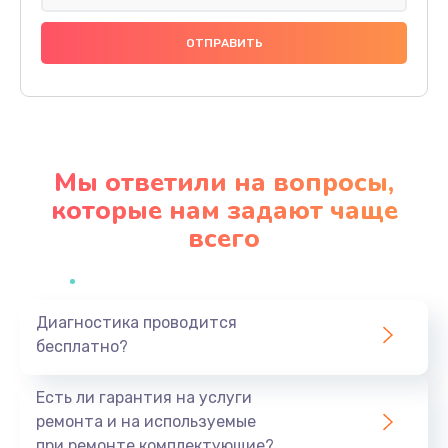
Ремонт подсветки
1200 руб.
Заказать
Настройка BIOS
650 руб.
Мы ответили на вопросы,
Заказать
которые нам задают чаще
всего
Замена видеочипа
2500 руб.
Заказать
Диагностика проводится
бесплатно?
Ремонт разъема питания
845 руб.
Есть ли гарантия на услуги
Заказать
ремонта и на используемые
при ремонте комплектующие?