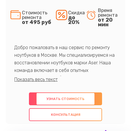
Время
Стоимость
Скидка
ремонта
до
ремонта
от 20
от 495 руб
20%
мин
Добро пожаловать в наш сервис по ремонту
ноутбуков в Москве. Мы специализируемся на
восстановлении ноутбуков марки Aser. Наша
команда включает в себя опытных
профессионалов с обширными знаниями и
многолетним опытом в данной области. Мы
предлагаем быстрый и качественный ремонт с
УЗНАТЬ СТОИМОСТЬ
использованием оригинальных компонентов, а
также гарантируем качество всех
КОНСУЛЬТАЦИЯ
проведенных работ. Наша цель - предоставить
клиентам надежное и профессиональное