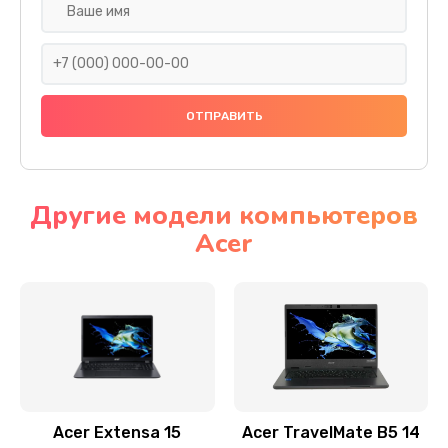
Настройка ОС
930 руб.
Заказать
Ремонт подсветки
1200 руб.
Заказать
Другие модели компьютеров
Acer
Настройка BIOS
650 руб.
Заказать
Замена видеочипа
2500 руб.
Заказать
Acer Extensa 15
Acer TravelMate B5 14