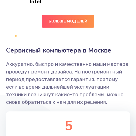
Intel
Заказать
БОЛЬШЕ МОДЕЛЕЙ
Замена экрана
1095 руб.
Заказать
Сервисный компьютера в Москве
Замена северного моста
Аккуратно, быстро и качественно наши мастера
1950 руб.
проведут ремонт девайса. На постремонтный
Заказать
период предоставляется гарантия, поэтому
если во время дальнейшей эксплуатации
Ремонт цепей питания
техники возникнут какие-то проблемы, можно
снова обратиться к нам для их решения.
2500 руб.
Заказать
5
Замена жесткого диска