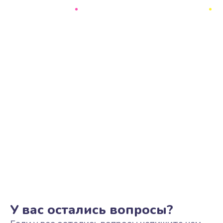
Замена шим-контроллера
1500 руб.
Заказать
Замена южного моста
2750 руб.
Заказать
Замена контроллера питания
3900 руб.
Заказать
Замена тачпада
1745 руб.
Заказать
У вас остались вопросы?