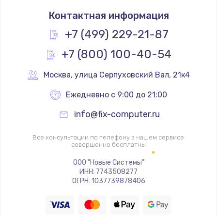
Замена процессора
Контактная информация
1490 руб.
Заказать
+7 (499) 229-21-87
+7 (800) 100-40-54
Замена системы охлаждения
1645 руб.
Москва
,
 улица Серпуховский Вал, 21к4
Заказать
Ежедневно с 9:00 до 21:00
Замена термопасты
info@fix-computer.ru
1060 руб.
Заказать
Все консультации по телефону в нашем сервисе
совершенно бесплатны
Замена шлейфа матрицы
ООО "Новые Системы"
ИНН: 7743508277
1760 руб.
ОГРН: 1037739878406
Заказать
Замена экрана