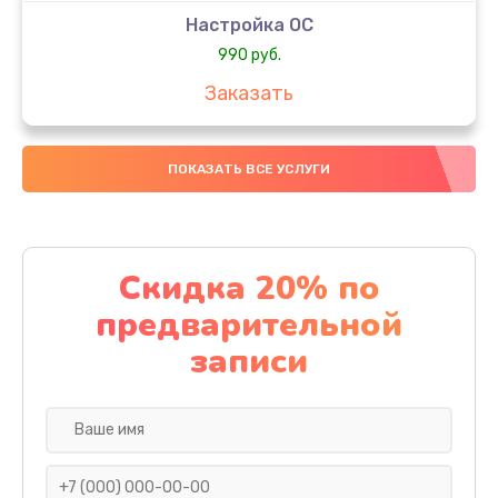
Настройка ОС
990 руб.
Заказать
Ремонт подсветки
ПОКАЗАТЬ ВСЕ УСЛУГИ
1195 руб.
Заказать
Настройка BIOS
Скидка 20% по
1160 руб.
предварительной
Заказать
записи
Замена видеочипа
1000 руб.
Заказать