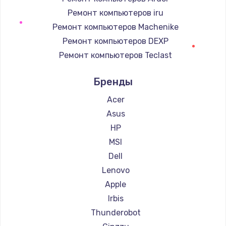
990 руб.
Ремонт компьютеров iru
Ремонт компьютеров Machenike
Заказать
Ремонт компьютеров DEXP
Замена корпуса
Ремонт компьютеров Teclast
890 руб.
Ремонт компьютеров Intel
Бренды
Ремонт компьютеров Beelink
Заказать
Ремонт компьютеров CHUWI
Acer
Замена HDMI
Asus
390 руб.
HP
Заказать
MSI
Dell
Lenovo
Apple
Irbis
Thunderobot