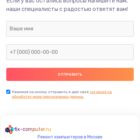
Если у вас остались вопросы напишите нам,
Замена USB порта
наши специалисты с радостью ответят вам!
1245 руб.
Заказать
Замена звуковой карты
2500 руб.
Заказать
Замена микрофона
1500 руб.
Заказать
Нажимая на кнопку отправить я даю свое
согласие на
обработку моих персональных данных.
Замена оперативной памяти
960 руб.
Заказать
fix-computer.ru
Ремонт компьютеров в Москве