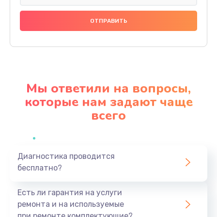
Ремонт разъема питания
1090 руб.
Заказать
Замена видеокарты
2045 руб.
Мы ответили на вопросы,
Заказать
которые нам задают чаще
всего
Ремонт цепей питания
1160 руб.
Заказать
Диагностика проводится
бесплатно?
Замена жесткого диска
745 руб.
Есть ли гарантия на услуги
Заказать
ремонта и на используемые
при ремонте комплектующие?