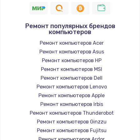
940 руб.
Заказать
Ремонт популярных брендов
компьютеров
Замена северного моста
2750 руб.
Ремонт компьютеров Acer
Ремонт компьютеров Asus
Заказать
Ремонт компьютеров HP
Замена SSD
Ремонт компьютеров MSI
995 руб.
Ремонт компьютеров Dell
Ремонт компьютеров Lenovo
Заказать
Ремонт компьютеров Apple
Замена аккумулятора
Ремонт компьютеров Irbis
620 руб.
Ремонт компьютеров Thunderobot
Ремонт компьютеров Ginzzu
Заказать
Ремонт компьютеров Fujitsu
Замена клавиатуры
Ремонт компьютеров Ardor