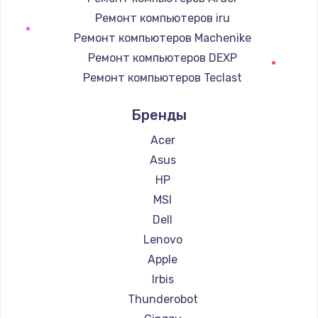
990 руб.
Ремонт компьютеров iru
Ремонт компьютеров Machenike
Заказать
Ремонт компьютеров DEXP
Замена корпуса
Ремонт компьютеров Teclast
890 руб.
Ремонт компьютеров Intel
Бренды
Ремонт компьютеров Beelink
Заказать
Ремонт компьютеров CHUWI
Acer
Замена HDMI
Asus
390 руб.
HP
Заказать
MSI
Dell
Lenovo
Apple
Irbis
Thunderobot