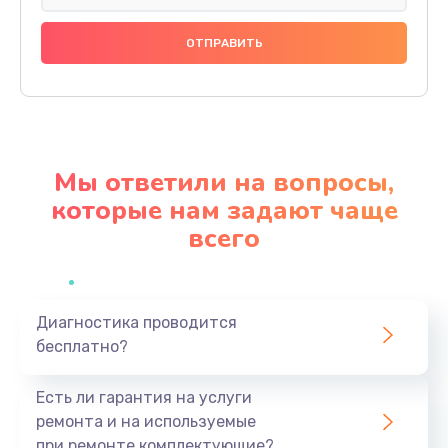
Ремонт разъема питания
1090 руб.
Заказать
Замена видеокарты
2045 руб.
Мы ответили на вопросы,
Заказать
которые нам задают чаще
всего
Ремонт цепей питания
1160 руб.
Заказать
Диагностика проводится
бесплатно?
Замена жесткого диска
745 руб.
Есть ли гарантия на услуги
Заказать
ремонта и на используемые
при ремонте комплектующие?