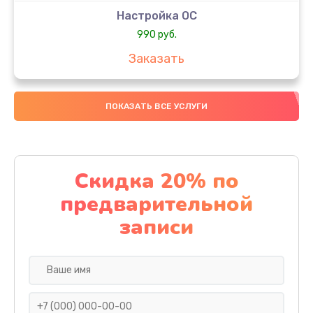
Настройка ОС
990 руб.
Заказать
Ремонт подсветки
ПОКАЗАТЬ ВСЕ УСЛУГИ
1195 руб.
Заказать
Настройка BIOS
Скидка 20% по
1160 руб.
предварительной
Заказать
записи
Замена видеочипа
1000 руб.
Заказать