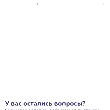
Замена шим-контроллера
1500 руб.
Заказать
Замена южного моста
2750 руб.
Заказать
Замена контроллера питания
3900 руб.
Заказать
Замена тачпада
1745 руб.
Заказать
У вас остались вопросы?