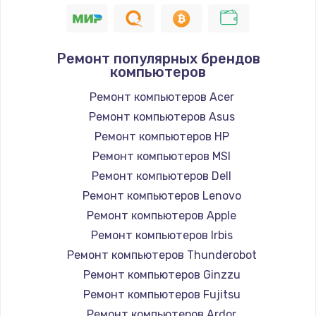
940 руб.
Заказать
Ремонт популярных брендов
компьютеров
Замена северного моста
2750 руб.
Ремонт компьютеров Acer
Ремонт компьютеров Asus
Заказать
Ремонт компьютеров HP
Замена SSD
Ремонт компьютеров MSI
995 руб.
Ремонт компьютеров Dell
Ремонт компьютеров Lenovo
Заказать
Ремонт компьютеров Apple
Замена аккумулятора
Ремонт компьютеров Irbis
620 руб.
Ремонт компьютеров Thunderobot
Ремонт компьютеров Ginzzu
Заказать
Ремонт компьютеров Fujitsu
Замена клавиатуры
Ремонт компьютеров Ardor