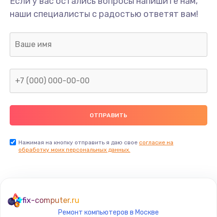
Если у вас остались вопросы напишите нам,
Замена USB порта
наши специалисты с радостью ответят вам!
1245 руб.
Заказать
Замена звуковой карты
2500 руб.
Заказать
Замена микрофона
1500 руб.
Заказать
Нажимая на кнопку отправить я даю свое
согласие на
обработку моих персональных данных.
Замена оперативной памяти
960 руб.
Заказать
fix-computer.ru
Ремонт компьютеров в Москве