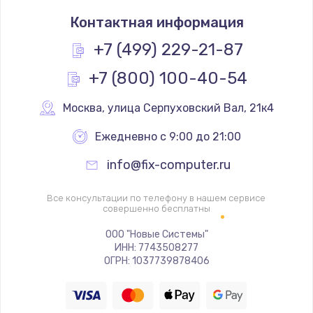
Замена процессора
Контактная информация
1490 руб.
Заказать
+7 (499) 229-21-87
+7 (800) 100-40-54
Замена системы охлаждения
1645 руб.
Москва
,
 улица Серпуховский Вал, 21к4
Заказать
Ежедневно с 9:00 до 21:00
Замена термопасты
info@fix-computer.ru
1060 руб.
Заказать
Все консультации по телефону в нашем сервисе
совершенно бесплатны
Замена шлейфа матрицы
ООО "Новые Системы"
ИНН: 7743508277
1760 руб.
ОГРН: 1037739878406
Заказать
Замена экрана