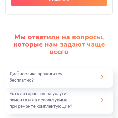
890 руб.
Заказать
Замена SSD
1045 руб.
Мы ответили на вопросы,
Заказать
которые нам задают чаще
всего
Замена видеоадаптера (видеокарты)
3900 руб.
Заказать
Диагностика проводится
бесплатно?
Замена лампы подсветки монитора
1300 руб.
Есть ли гарантия на услуги
Заказать
ремонта и на используемые
при ремонте комплектующие?
Замена инвертора (модуля подсветки)
1500 руб.