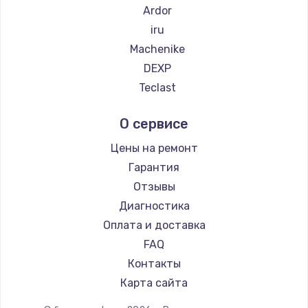
Ardor
Заказать
iru
Machenike
Замена электронных компонентов
DEXP
1900 руб.
Teclast
Заказать
Intel
О сервисе
Beelink
Установка системы macOS
CHUWI
Цены на ремонт
1000 руб.
Гарантия
Заказать
Отзывы
Диагностика
Замена конденсаторов
Оплата и доставка
2800 руб.
FAQ
Заказать
Контакты
Замена кнопок
Карта сайта
1500 руб.