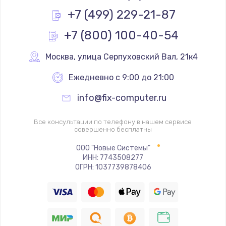
Заказать
+7 (499) 229-21-87
+7 (800) 100-40-54
Ремонт GPS-модуля
650 руб.
Москва
,
 улица Серпуховский Вал, 21к4
Заказать
Ежедневно с 9:00 до 21:00
Ремонт динамика
info@fix-computer.ru
500 руб.
Заказать
Все консультации по телефону в нашем сервисе
совершенно бесплатны
Программный ремонт
ООО "Новые Системы"
ИНН: 7743508277
450 руб.
ОГРН: 1037739878406
Заказать
Ремонт Bluetooth-систем
450 руб.