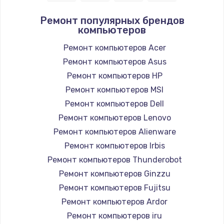
Заказать
Ремонт популярных брендов
компьютеров
Ремонт оптики
450 руб.
Ремонт компьютеров Acer
Ремонт компьютеров Asus
Заказать
Ремонт компьютеров HP
Замена кабеля
Ремонт компьютеров MSI
550 руб.
Ремонт компьютеров Dell
Ремонт компьютеров Lenovo
Заказать
Ремонт компьютеров Alienware
Ремонт платы питания
Ремонт компьютеров Irbis
750 руб.
Ремонт компьютеров Thunderobot
Ремонт компьютеров Ginzzu
Заказать
Ремонт компьютеров Fujitsu
Замена датчиков
Ремонт компьютеров Ardor
500 руб.
Ремонт компьютеров iru