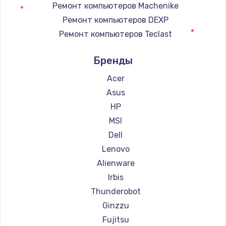
Ремонт компьютеров Machenike
Заказать
Ремонт компьютеров DEXP
Корпусный ремонт (замена резинок, креплений,
Ремонт компьютеров Teclast
кнопок)
Ремонт компьютеров Intel
950 руб.
Бренды
Ремонт компьютеров Beelink
Заказать
Ремонт компьютеров CHUWI
Acer
Asus
Замена стекла
HP
2500 руб.
MSI
Заказать
Dell
Lenovo
Чистка от пыли
Alienware
830 руб.
Irbis
Заказать
Thunderobot
Ginzzu
Ремонт подсветки
Fujitsu
1200 руб.