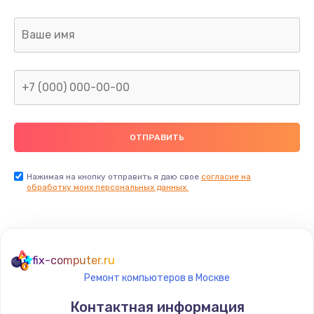
Заказать
Замена разъемов
750 руб.
Заказать
Замена платы управления
1290 руб.
Заказать
Нажимая на кнопку отправить я даю свое
согласие на
обработку моих персональных данных.
Ремонт гироскопа
750 руб.
Заказать
fix-computer.ru
Ремонт компьютеров в Москве
Ремонт микрофона
Контактная информация
450 руб.