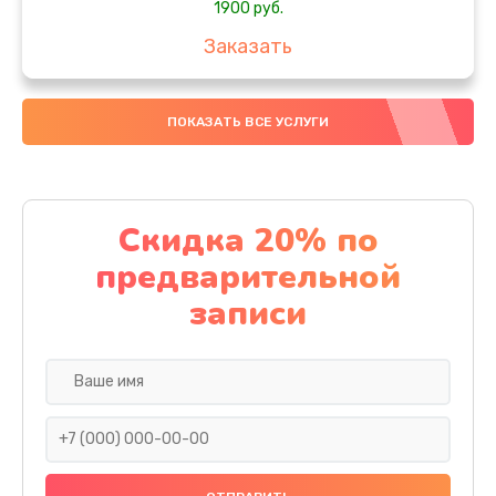
1900 руб.
Заказать
Замена кулера
ПОКАЗАТЬ ВСЕ УСЛУГИ
900 руб.
Заказать
Замена процессора
Скидка 20% по
1500 руб.
предварительной
Заказать
записи
Замена разъема зарядки
5900 руб.
Заказать
Замена термопасты