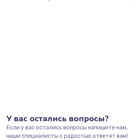
Заказать
Замена блока питания
2900 руб.
Заказать
Ремонт блока управления
1900 руб.
Заказать
Замена лампы подсветки
2400 руб.
Заказать
У вас остались вопросы?
Если у вас остались вопросы напишите нам,
Прошивка блока управления
наши специалисты с радостью ответят вам!
1000 руб.