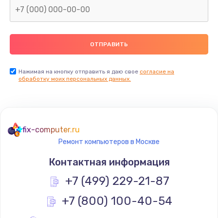
Заказать
Восстановление данных
990 руб.
Заказать
Нажимая на кнопку отправить я даю свое
согласие на
обработку моих персональных данных.
Замена камеры
2000 руб.
Заказать
fix-computer.ru
Ремонт компьютеров в Москве
Восстановление после попадания влаги
Контактная информация
1700 руб.
+7 (499) 229-21-87
Заказать
+7 (800) 100-40-54
Замена заднего стекла