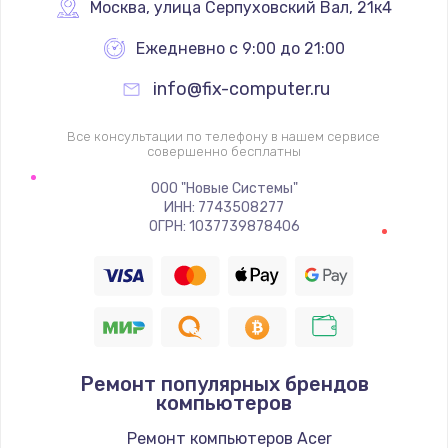
2500 руб.
Москва
,
 улица Серпуховский Вал, 21к4
Заказать
Ежедневно с 9:00 до 21:00
info@fix-computer.ru
Ремонт FaceID
2500 руб.
Все консультации по телефону в нашем сервисе
совершенно бесплатны
Заказать
ООО "Новые Системы"
Замена стекла камеры
ИНН: 7743508277
ОГРН: 1037739878406
2000 руб.
Заказать
Замена задней крышки
1800 руб.
Ремонт популярных брендов
Заказать
компьютеров
Замена GPS-модуля
Ремонт компьютеров Acer