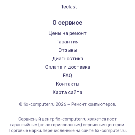
Замена камеры ноутбука
Teclast
Intel
950 руб.
О сервисе
Beelink
Заказать
CHUWI
Цены на ремонт
Замена петель
Гарантия
Отзывы
1050 руб.
Диагностика
Заказать
Оплата и доставка
FAQ
Замена USB-портов
Контакты
800 руб.
Карта сайта
Заказать
© fix-computer.ru
2026
— Ремонт компьютеров.
Замена материнской платы
Сервисный центр fix-computer.ru является пост
1395 руб.
гарантийным (не авторизованным) сервисным центром.
Заказать
Торговые марки, перечисленные на сайте fix-computer.ru,