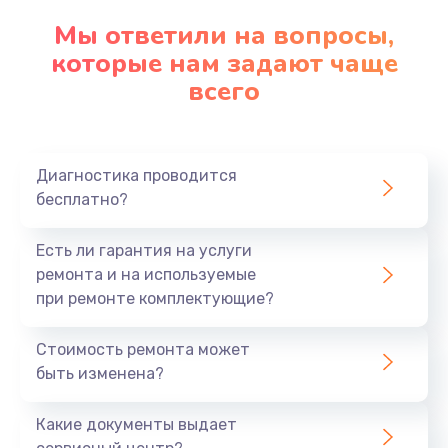
Замена стекла
Мы ответили на вопросы,
которые нам задают чаще
2500 руб.
всего
Заказать
Чистка от пыли
830 руб.
Диагностика проводится
бесплатно?
Заказать
Есть ли гарантия на услуги
Ремонт подсветки
ремонта и на используемые
1200 руб.
при ремонте комплектующие?
Заказать
Стоимость ремонта может
Замена электронных компонентов
быть изменена?
1900 руб.
Какие документы выдает
Заказать