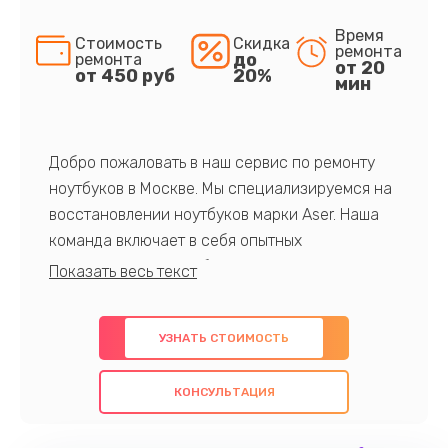
Время
Стоимость
Скидка
ремонта
до
ремонта
от 20
от 450 руб
20%
мин
Добро пожаловать в наш сервис по ремонту
ноутбуков в Москве. Мы специализируемся на
восстановлении ноутбуков марки Aser. Наша
команда включает в себя опытных
профессионалов с обширными знаниями и
многолетним опытом в данной области. Мы
предлагаем быстрый и качественный ремонт с
УЗНАТЬ СТОИМОСТЬ
использованием оригинальных компонентов, а
также гарантируем качество всех
КОНСУЛЬТАЦИЯ
проведенных работ. Наша цель - предоставить
клиентам надежное и профессиональное