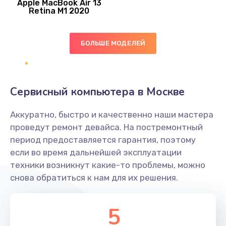
Apple MacBook Air 13
Retina M1 2020
Заказать
Ремонт гироскопа
БОЛЬШЕ МОДЕЛЕЙ
750 руб.
Заказать
Сервисный компьютера в Москве
Ремонт микрофона
450 руб.
Аккуратно, быстро и качественно наши мастера
проведут ремонт девайса. На постремонтный
Заказать
период предоставляется гарантия, поэтому
если во время дальнейшей эксплуатации
Ремонт GPS-модуля
техники возникнут какие-то проблемы, можно
650 руб.
снова обратиться к нам для их решения.
Заказать
5
Ремонт динамика