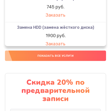
745 руб.
Заказать
Замена HDD (замена жёсткого диска)
1900 руб.
Заказать
Замена кулера
ПОКАЗАТЬ ВСЕ УСЛУГИ
900 руб.
Заказать
Скидка 20% по
Замена процессора
предварительной
1500 руб.
записи
Заказать