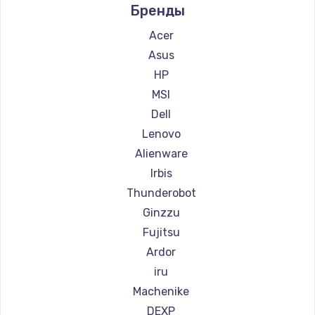
Замена тачпада
Бренды
Ремонт компьютеров Beelink
1460 руб.
Ремонт компьютеров CHUWI
Acer
Заказать
Asus
HP
Замена южного моста
MSI
3200 руб.
Dell
Заказать
Lenovo
Alienware
Замена Bluetooth
Irbis
4000 руб.
Thunderobot
Заказать
Ginzzu
Fujitsu
Настройка ОС
Ardor
1060 руб.
iru
Machenike
Заказать
DEXP