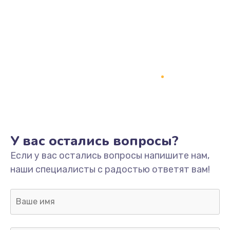
Заказать
Замена динамика
1500 руб.
Заказать
Замена контроллера питания
1490 руб.
Заказать
У вас остались вопросы?
Прошивка / разблокировка
Если у вас остались вопросы напишите нам,
1500 руб.
наши специалисты с радостью ответят вам!
Заказать
Замена корпуса
1045 руб.