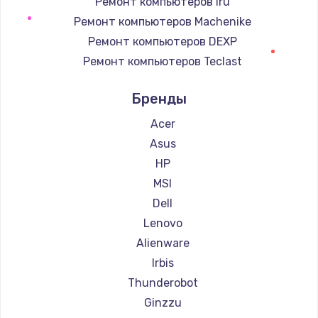
Ремонт компьютеров iru
Ремонт компьютеров Machenike
Заказать
Ремонт компьютеров DEXP
Корпусный ремонт (замена резинок, креплений,
Ремонт компьютеров Teclast
кнопок)
Ремонт компьютеров Intel
950 руб.
Бренды
Ремонт компьютеров Beelink
Заказать
Ремонт компьютеров CHUWI
Acer
Asus
Замена стекла
HP
2500 руб.
MSI
Заказать
Dell
Lenovo
Чистка от пыли
Alienware
830 руб.
Irbis
Заказать
Thunderobot
Ginzzu
Ремонт подсветки