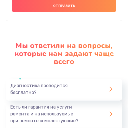
890 руб.
Заказать
Замена SSD
1045 руб.
Мы ответили на вопросы,
Заказать
которые нам задают чаще
всего
Замена видеоадаптера (видеокарты)
3900 руб.
Заказать
Диагностика проводится
бесплатно?
Замена лампы подсветки монитора
1300 руб.
Есть ли гарантия на услуги
Заказать
ремонта и на используемые
при ремонте комплектующие?
Замена инвертора (модуля подсветки)