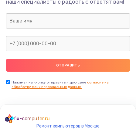
наши специалисты с радостью ответят вам!
1000 руб.
Заказать
Замена разъемов
750 руб.
Заказать
Замена платы управления
1290 руб.
Заказать
Нажимая на кнопку отправить я даю свое
согласие на
обработку моих персональных данных.
Ремонт гироскопа
750 руб.
Заказать
fix-computer.ru
Ремонт компьютеров в Москве
Ремонт микрофона