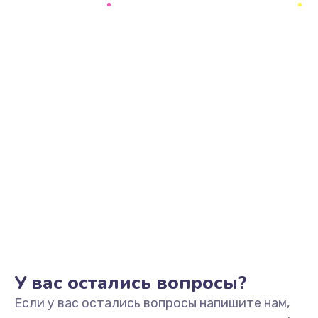
1300 руб.
Заказать
Замена блока питания
2900 руб.
Заказать
Ремонт блока управления
1900 руб.
Заказать
Замена лампы подсветки
2400 руб.
Заказать
У вас остались вопросы?
Если у вас остались вопросы напишите нам,
Прошивка блока управления