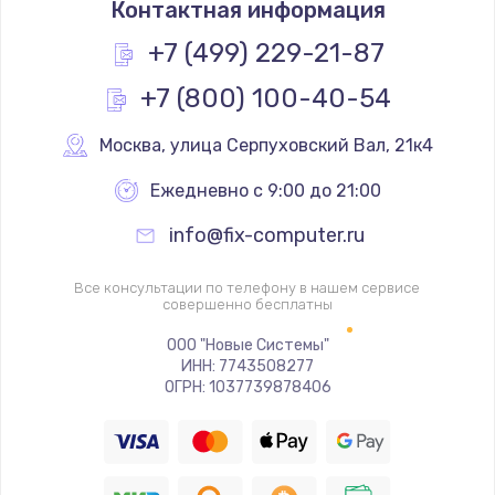
Контактная информация
450 руб.
Заказать
+7 (499) 229-21-87
+7 (800) 100-40-54
Ремонт GPS-модуля
650 руб.
Москва
,
 улица Серпуховский Вал, 21к4
Заказать
Ежедневно с 9:00 до 21:00
Ремонт динамика
info@fix-computer.ru
500 руб.
Заказать
Все консультации по телефону в нашем сервисе
совершенно бесплатны
Программный ремонт
ООО "Новые Системы"
ИНН: 7743508277
450 руб.
ОГРН: 1037739878406
Заказать
Ремонт Bluetooth-систем