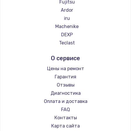
Fujitsu
1200 руб.
Ardor
Заказать
iru
Machenike
Замена электронных компонентов
DEXP
1900 руб.
Teclast
Заказать
Intel
О сервисе
Beelink
Установка системы macOS
CHUWI
Цены на ремонт
1000 руб.
Гарантия
Заказать
Отзывы
Диагностика
Замена конденсаторов
Оплата и доставка
2800 руб.
FAQ
Заказать
Контакты
Замена кнопок
Карта сайта