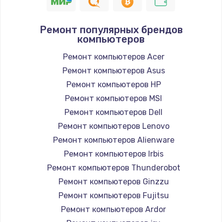
450 руб.
Заказать
Ремонт популярных брендов
компьютеров
Ремонт оптики
450 руб.
Ремонт компьютеров Acer
Ремонт компьютеров Asus
Заказать
Ремонт компьютеров HP
Замена кабеля
Ремонт компьютеров MSI
550 руб.
Ремонт компьютеров Dell
Ремонт компьютеров Lenovo
Заказать
Ремонт компьютеров Alienware
Ремонт платы питания
Ремонт компьютеров Irbis
750 руб.
Ремонт компьютеров Thunderobot
Ремонт компьютеров Ginzzu
Заказать
Ремонт компьютеров Fujitsu
Замена датчиков
Ремонт компьютеров Ardor
500 руб.