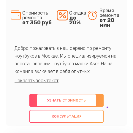
Время
Стоимость
Скидка
ремонта
до
ремонта
от 20
от 350 руб
20%
мин
Добро пожаловать в наш сервис по ремонту
ноутбуков в Москве. Мы специализируемся на
восстановлении ноутбуков марки Aser. Наша
команда включает в себя опытных
профессионалов с обширными знаниями и
многолетним опытом в данной области. Мы
предлагаем быстрый и качественный ремонт с
УЗНАТЬ СТОИМОСТЬ
использованием оригинальных компонентов, а
также гарантируем качество всех
КОНСУЛЬТАЦИЯ
проведенных работ. Наша цель - предоставить
клиентам надежное и профессиональное