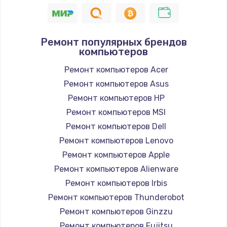
1400 руб.
Заказать
Ремонт популярных брендов
компьютеров
Замена / ремонт электронного модуля
управления
Ремонт компьютеров Acer
600 руб.
Ремонт компьютеров Asus
Заказать
Ремонт компьютеров HP
Ремонт компьютеров MSI
Замена конфорки
Ремонт компьютеров Dell
1100 руб.
Ремонт компьютеров Lenovo
Заказать
Ремонт компьютеров Apple
Ремонт компьютеров Alienware
Замена платы сенсора
Ремонт компьютеров Irbis
900 руб.
Ремонт компьютеров Thunderobot
Заказать
Ремонт компьютеров Ginzzu
Ремонт компьютеров Fujitsu