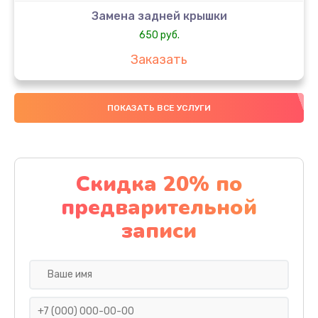
Замена задней крышки
650 руб.
Заказать
Замена аккумулятора
ПОКАЗАТЬ ВСЕ УСЛУГИ
4000 руб.
Заказать
Замена материнской платы
Скидка 20% по
1100 руб.
предварительной
Заказать
записи
Замена масла
750 руб.
Заказать