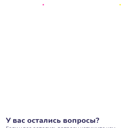
Ремонт цепи питания
2500 руб.
Заказать
Замена видеоадаптера (видеокарты)
1800 руб.
Заказать
Замена, перепайка чипа
1300 руб.
Заказать
Замена HDMI-разъема
650 руб.
Заказать
У вас остались вопросы?