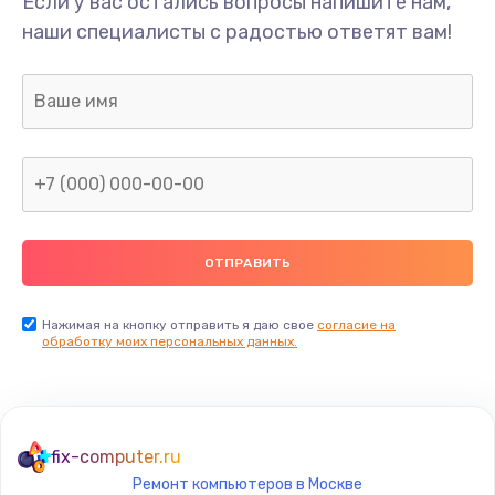
Если у вас остались вопросы напишите нам,
Замена/Pемонт карбюратора
наши специалисты с радостью ответят вам!
1300 руб.
Заказать
Ремонт капиллярной трубки
400 руб.
Заказать
Замена блока питания
1000 руб.
Заказать
Нажимая на кнопку отправить я даю свое
согласие на
обработку моих персональных данных.
Прошивка / разблокировка
900 руб.
Заказать
fix-computer.ru
Ремонт компьютеров в Москве