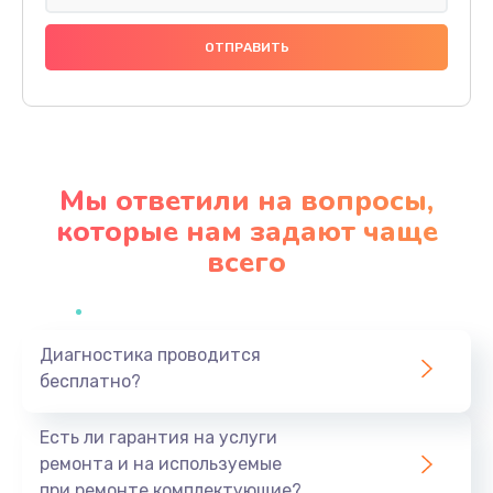
Замена праймера
1000 руб.
Заказать
Ремонт материнской платы
4500 руб.
Мы ответили на вопросы,
Заказать
которые нам задают чаще
всего
Профилактическая чистка
1000 руб.
Заказать
Диагностика проводится
бесплатно?
Прошивка BIOS
1920 руб.
Есть ли гарантия на услуги
Заказать
ремонта и на используемые
при ремонте комплектующие?