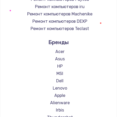
Замена регулятора режимов конфорки
Ремонт компьютеров iru
900 руб.
Ремонт компьютеров Machenike
Заказать
Ремонт компьютеров DEXP
Ремонт компьютеров Teclast
Замена сенсорного датчика
Ремонт компьютеров Intel
1300 руб.
Бренды
Ремонт компьютеров Beelink
Заказать
Ремонт компьютеров CHUWI
Acer
Asus
Замена сигнальной лампы
HP
1200 руб.
MSI
Заказать
Dell
Lenovo
Замена системной платы
Apple
1500 руб.
Alienware
Заказать
Irbis