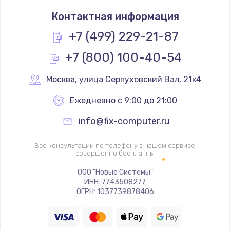
Замена термостата
Контактная информация
1200 руб.
Заказать
+7 (499) 229-21-87
+7 (800) 100-40-54
Замена реле
1000 руб.
Москва
,
 улица Серпуховский Вал, 21к4
Заказать
Ежедневно с 9:00 до 21:00
Замена термопредохранителя
info@fix-computer.ru
700 руб.
Заказать
Все консультации по телефону в нашем сервисе
совершенно бесплатны
Замена ТЭНа
ООО "Новые Системы"
ИНН: 7743508277
2500 руб.
ОГРН: 1037739878406
Заказать
Замена шнура