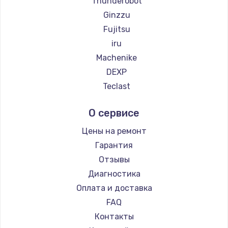
Thunderobot
Замена температурного датчика
Ginzzu
2500 руб.
Fujitsu
Заказать
iru
Machenike
Замена электроконфорки
DEXP
1300 руб.
Teclast
Заказать
Intel
О сервисе
Beelink
Техобслуживание
CHUWI
Цены на ремонт
900 руб.
Гарантия
Заказать
Отзывы
Диагностика
Установка / подключение / демонтаж
Оплата и доставка
1300 руб.
FAQ
Заказать
Контакты