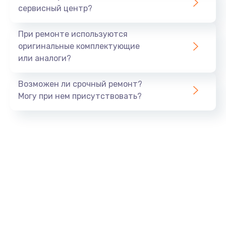
сервисный центр?
Восстановление данных
990 руб.
При ремонте используются
Заказать
оригинальные комплектующие
или аналоги?
Замена USB порта
Возможен ли срочный ремонт?
1060 руб.
Могу при нем присутствовать?
Заказать
Замена звуковой карты
1100 руб.
Заказать
Замена оперативной памяти
890 руб.
Заказать