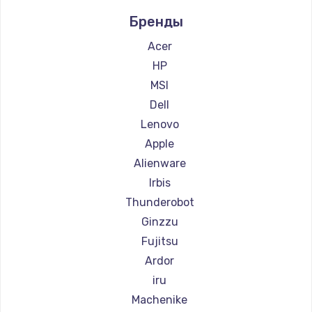
Ремонт компьютеров Intel
600 руб.
Бренды
Ремонт компьютеров Beelink
Заказать
Ремонт компьютеров CHUWI
Acer
HP
MSI
Dell
Lenovo
Apple
Alienware
Irbis
Thunderobot
Ginzzu
Fujitsu
Ardor
iru
Machenike