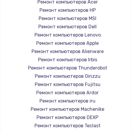
1260 руб.
Ремонт компьютеров Acer
Ремонт компьютеров HP
Заказать
Ремонт компьютеров MSI
Ремонт петель крышки
Ремонт компьютеров Dell
990 руб.
Ремонт компьютеров Lenovo
Ремонт компьютеров Apple
Заказать
Ремонт компьютеров Alienware
Настройка Wi-Fi
Ремонт компьютеров Irbis
Ремонт компьютеров Thunderobot
1030 руб.
Ремонт компьютеров Ginzzu
Заказать
Ремонт компьютеров Fujitsu
Ремонт компьютеров Ardor
Замена шим-контроллера
Ремонт компьютеров iru
3900 руб.
Ремонт компьютеров Machenike
Заказать
Ремонт компьютеров DEXP
Ремонт компьютеров Teclast
Замена HDMI