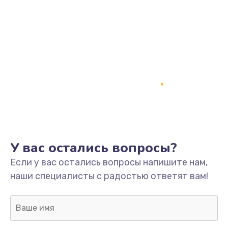
Замена процессора
1800 руб.
Заказать
Замена системы охлаждения
1500 руб.
Заказать
Замена термопасты
У вас остались вопросы?
995 руб.
Если у вас остались вопросы напишите нам,
Заказать
наши специалисты с радостью ответят вам!
Замена шлейфа матрицы
960 руб.