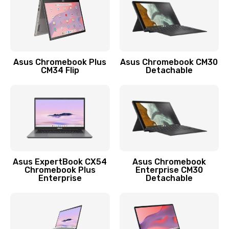
Защита гидрогелевой пленкой
1290 руб.
Заказать
Asus Chromebook Plus
Asus Chromebook CM30
CM34 Flip
Detachable
Замена экрана
1145 руб.
Заказать
Замена аккумулятора
890 руб.
Asus ExpertBook CX54
Asus Chromebook
Chromebook Plus
Enterprise CM30
Заказать
Enterprise
Detachable
Замена задней крышки
490 руб.