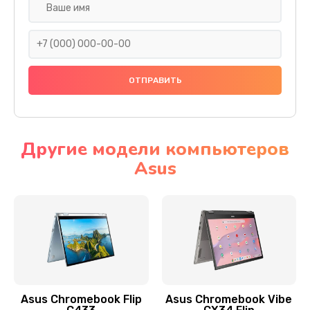
Замена разъема SIM
290 руб.
Заказать
Сбор/Разбор
1490 руб.
Заказать
Другие модели компьютеров
Asus
Чистка динамика и микрофонов (с разбором)
1790 руб.
Заказать
Замена кнопки Home (домой)
890 руб.
Заказать
Asus Chromebook Flip
Asus Chromebook Vibe