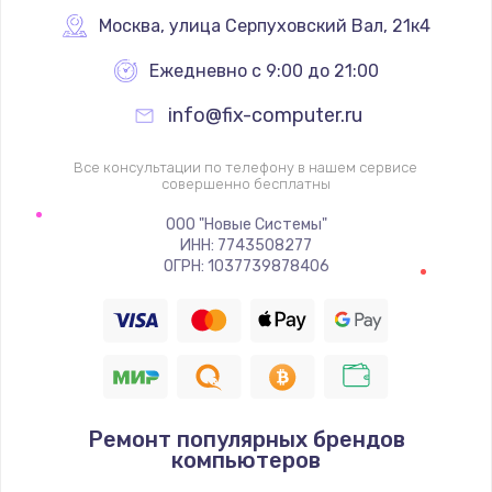
Заказать
Москва
,
 улица Серпуховский Вал, 21к4
Ежедневно с 9:00 до 21:00
Ремонт цепей питания
2500 руб.
info@fix-computer.ru
Заказать
Все консультации по телефону в нашем сервисе
совершенно бесплатны
Замена жесткого диска
ООО "Новые Системы"
750 руб.
ИНН: 7743508277
ОГРН: 1037739878406
Заказать
Установка драйверов
725 руб.
Заказать
Ремонт популярных брендов
компьютеров
Замена вебкамеры