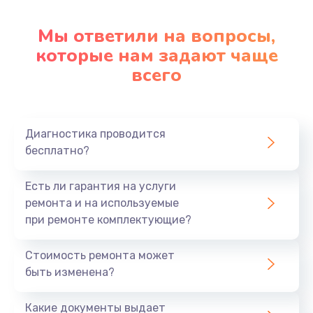
Настройка ОС
1090 руб.
Мы ответили на вопросы,
которые нам задают чаще
Заказать
всего
Ремонт подсветки
1200 руб.
Заказать
Диагностика проводится
бесплатно?
Настройка BIOS
Есть ли гарантия на услуги
930 руб.
ремонта и на используемые
Заказать
при ремонте комплектующие?
Замена SSD
Стоимость ремонта может
1045 руб.
быть изменена?
Заказать
Какие документы выдает