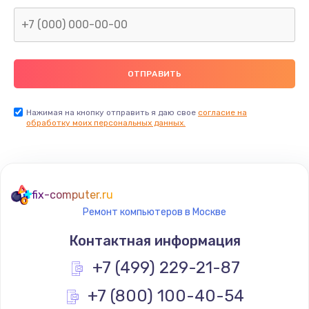
Заказать
Замена северного моста
2600 руб.
Заказать
Нажимая на кнопку отправить я даю свое
согласие на
Замена видеочипа
обработку моих персональных данных.
2745 руб.
Заказать
fix-computer.ru
Ремонт разъема питания
Ремонт компьютеров в Москве
745 руб.
Контактная информация
Заказать
+7 (499) 229-21-87
Замена видеокарты
+7 (800) 100-40-54
1600 руб.