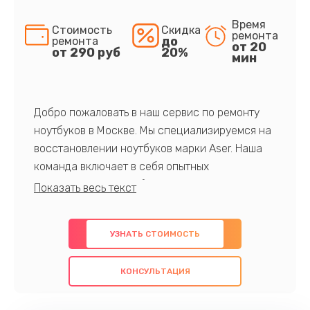
Время
Стоимость
Скидка
ремонта
до
ремонта
от 20
от 290 руб
20%
мин
Добро пожаловать в наш сервис по ремонту
ноутбуков в Москве. Мы специализируемся на
восстановлении ноутбуков марки Aser. Наша
команда включает в себя опытных
профессионалов с обширными знаниями и
многолетним опытом в данной области. Мы
предлагаем быстрый и качественный ремонт с
УЗНАТЬ СТОИМОСТЬ
использованием оригинальных компонентов, а
также гарантируем качество всех
КОНСУЛЬТАЦИЯ
проведенных работ. Наша цель - предоставить
клиентам надежное и профессиональное