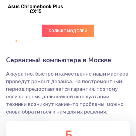
Asus Chromebook Plus
Заказать
CX15
Замена вибромотора
БОЛЬШЕ МОДЕЛЕЙ
890 руб.
Заказать
Замена голосового динамика
Сервисный компьютера в Москве
490 руб.
Аккуратно, быстро и качественно наши мастера
Заказать
проведут ремонт девайса. На постремонтный
период предоставляется гарантия, поэтому
Замена основной камеры
если во время дальнейшей эксплуатации
490 руб.
техники возникнут какие-то проблемы, можно
снова обратиться к нам для их решения.
Заказать
Замена элемента
5