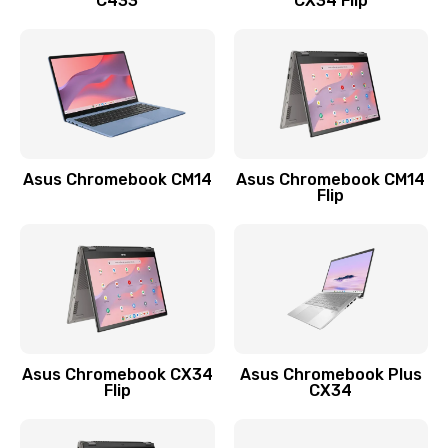
C433
CX34 Flip
Замена сканера отпечатка
790 руб.
Заказать
Замена разъема зарядки (питания)
390 руб.
Asus Chromebook CM14
Asus Chromebook CM14
Flip
Заказать
Замена разъёма наушников (гарнитуры)
390 руб.
Заказать
Замена кнопок громкости
Asus Chromebook CX34
Asus Chromebook Plus
Flip
CX34
390 руб.
Заказать