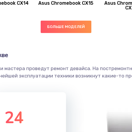
mebook CX14
Asus Chromebook CX15
Asus Chrom
50 мин
3 года
CX
60 мин
1 год
БОЛЬШЕ МОДЕЛЕЙ
20 мин
3 года
кве
30 мин
2 года
ши мастера проведут ремонт девайса. На постремонт
50 мин
1 год
ьнейшей эксплуатации техники возникнут какие-то пр
30 мин
3 года
30 мин
2 года
24
60 мин
3 года