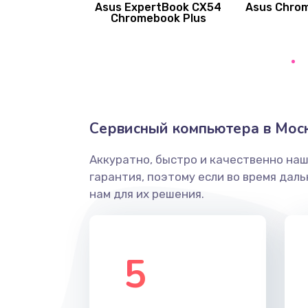
Asus ExpertBook CX54
Asus Chro
Замена вибромотора
Chromebook Plus
Замена голосового динамика
Замена основной камеры
Сервисный компьютера в Мос
Замена элемента
Аккуратно, быстро и качественно на
Замена материнской платы
гарантия, поэтому если во время дал
нам для их решения.
Замена клавиатуры
Замена корпуса
5
Замена тачпада