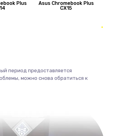
ebook Plus
Asus Chromebook Plus
890 руб.
Заказать
14
CX15
490 руб.
Заказать
490 руб.
Заказать
1190 руб.
Заказать
ный период предоставляется
1330 руб.
Заказать
облемы, можно снова обратиться к
1190 руб.
Заказать
890 руб.
Заказать
1330 руб.
Заказать