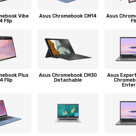
50 мин
3 года
mebook Vibe
Asus Chromebook CM14
Asus Chrom
60 мин
3 года
 Flip
Fl
30 мин
1 год
50 мин
2 года
50 мин
2 года
mebook Plus
Asus Chromebook CM30
Asus Exper
 Flip
Detachable
Chromeb
Enter
40 мин
2 года
60 мин
1 год
20 мин
2 года