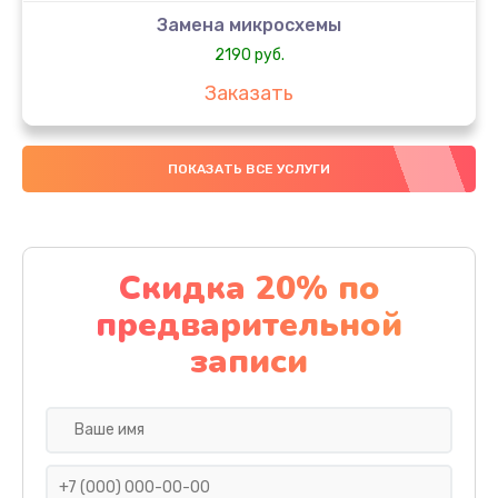
Замена микросхемы
2190 руб.
Заказать
Замена передней камеры
ПОКАЗАТЬ ВСЕ УСЛУГИ
490 руб.
Заказать
Замена полифонического динамика
Скидка 20% по
390 руб.
предварительной
Заказать
записи
Замена разъема SIM
290 руб.
Заказать