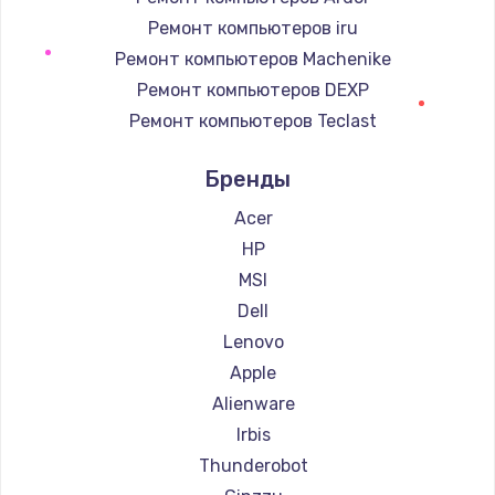
2600 руб.
Ремонт компьютеров iru
Ремонт компьютеров Machenike
Заказать
Ремонт компьютеров DEXP
Чистка от пыли
Ремонт компьютеров Teclast
990 руб.
Ремонт компьютеров Intel
Бренды
Ремонт компьютеров Beelink
Заказать
Ремонт компьютеров CHUWI
Acer
Настройка ОС
HP
1090 руб.
MSI
Заказать
Dell
Lenovo
Ремонт подсветки
Apple
1200 руб.
Alienware
Заказать
Irbis
Thunderobot
Настройка BIOS