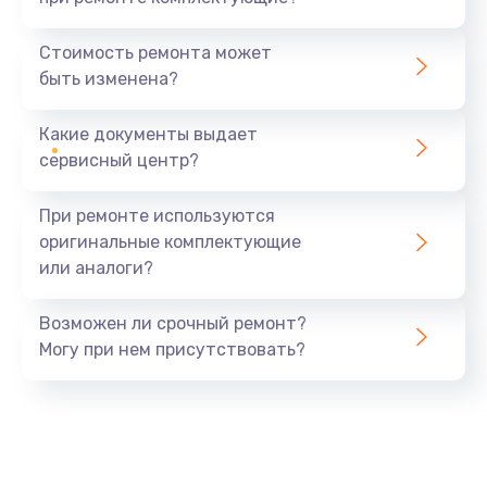
Замена разъема зарядки (питания)
390 руб.
Стоимость ремонта может
быть изменена?
Заказать
Какие документы выдает
Замена разъёма наушников (гарнитуры)
сервисный центр?
390 руб.
Заказать
При ремонте используются
оригинальные комплектующие
Замена кнопок громкости
или аналоги?
390 руб.
Заказать
Возможен ли срочный ремонт?
Могу при нем присутствовать?
Защита гидрогелевой пленкой
1290 руб.
Заказать