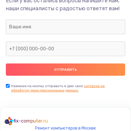
Если у вас остались вопросы напишите нам,
Замена стекла
наши специалисты с радостью ответят вам!
990 руб.
Заказать
Замена датчика приближения
890 руб.
Заказать
Замена антенны
390 руб.
Заказать
Нажимая на кнопку отправить я даю свое
согласие на
обработку моих персональных данных.
Замена вибромотора
890 руб.
Заказать
fix-computer.ru
Ремонт компьютеров в Москве