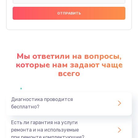
Сбор/Разбор
1490 руб.
Заказать
Чистка динамика и микрофонов (с разбором)
1790 руб.
Мы ответили на вопросы,
Заказать
которые нам задают чаще
всего
Замена кнопки Home (домой)
890 руб.
Заказать
Диагностика проводится
бесплатно?
Замена сканера отпечатка
790 руб.
Есть ли гарантия на услуги
Заказать
ремонта и на используемые
при ремонте комплектующие?