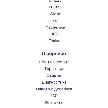
Ginzzu
930 руб.
Fujitsu
Заказать
Ardor
iru
Замена SSD
Machenike
1045 руб.
DEXP
Заказать
Teclast
Intel
Восстановление данных
О сервисе
Beelink
990 руб.
CHUWI
Цены на ремонт
Заказать
Гарантия
Отзывы
Замена USB порта
Диагностика
1060 руб.
Оплата и доставка
Заказать
FAQ
Контакты
Замена звуковой карты