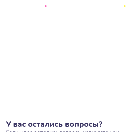
Замена экрана
1145 руб.
Заказать
Замена аккумулятора
890 руб.
Заказать
Замена задней крышки
490 руб.
Заказать
Обновление ПО
890 руб.
Заказать
У вас остались вопросы?