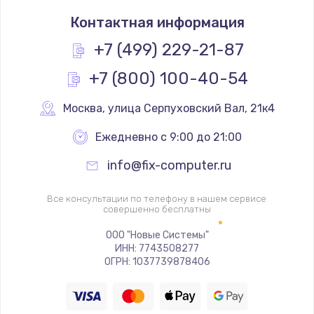
Замена голосового динамика
Контактная информация
490 руб.
Заказать
+7 (499) 229-21-87
+7 (800) 100-40-54
Замена основной камеры
490 руб.
Москва
,
 улица Серпуховский Вал, 21к4
Заказать
Ежедневно с 9:00 до 21:00
Замена элемента
info@fix-computer.ru
1190 руб.
Заказать
Все консультации по телефону в нашем сервисе
совершенно бесплатны
Замена материнской платы
ООО "Новые Системы"
ИНН: 7743508277
1330 руб.
ОГРН: 1037739878406
Заказать
Замена клавиатуры