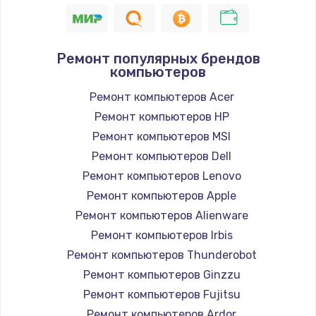
1190 руб.
Заказать
Ремонт популярных брендов
компьютеров
Замена корпуса
890 руб.
Ремонт компьютеров Acer
Ремонт компьютеров HP
Заказать
Ремонт компьютеров MSI
Замена тачпада
Ремонт компьютеров Dell
1330 руб.
Ремонт компьютеров Lenovo
Ремонт компьютеров Apple
Заказать
Ремонт компьютеров Alienware
Замена контроллера питания
Ремонт компьютеров Irbis
1490 руб.
Ремонт компьютеров Thunderobot
Ремонт компьютеров Ginzzu
Заказать
Ремонт компьютеров Fujitsu
Замена южного моста
Ремонт компьютеров Ardor