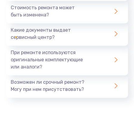
390 руб.
Стоимость ремонта может
быть изменена?
Заказать
Какие документы выдает
Замена разъёма наушников (гарнитуры)
сервисный центр?
390 руб.
Заказать
При ремонте используются
оригинальные комплектующие
Замена кнопок громкости
или аналоги?
390 руб.
Заказать
Возможен ли срочный ремонт?
Могу при нем присутствовать?
Защита гидрогелевой пленкой
1290 руб.
Заказать
Замена экрана