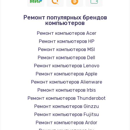
1190 руб.
Заказать
Ремонт популярных брендов
компьютеров
Замена корпуса
890 руб.
Ремонт компьютеров Acer
Ремонт компьютеров HP
Заказать
Ремонт компьютеров MSI
Замена тачпада
Ремонт компьютеров Dell
1330 руб.
Ремонт компьютеров Lenovo
Ремонт компьютеров Apple
Заказать
Ремонт компьютеров Alienware
Замена контроллера питания
Ремонт компьютеров Irbis
1490 руб.
Ремонт компьютеров Thunderobot
Ремонт компьютеров Ginzzu
Заказать
Ремонт компьютеров Fujitsu
Замена южного моста
Ремонт компьютеров Ardor
2600 руб.