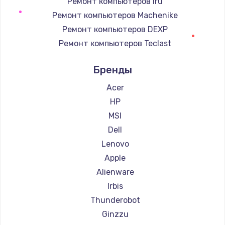
Ремонт компьютеров iru
Ремонт компьютеров Machenike
Заказать
Ремонт компьютеров DEXP
Чистка от пыли
Ремонт компьютеров Teclast
990 руб.
Ремонт компьютеров Intel
Бренды
Ремонт компьютеров Beelink
Заказать
Ремонт компьютеров CHUWI
Acer
Настройка ОС
HP
1090 руб.
MSI
Заказать
Dell
Lenovo
Ремонт подсветки
Apple
1200 руб.
Alienware
Заказать
Irbis
Thunderobot
Настройка BIOS
Ginzzu
930 руб.