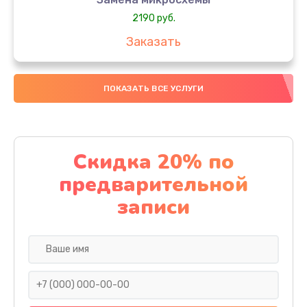
2190 руб.
Заказать
Замена передней камеры
ПОКАЗАТЬ ВСЕ УСЛУГИ
490 руб.
Заказать
Замена полифонического динамика
Скидка 20% по
390 руб.
предварительной
Заказать
записи
Замена разъема SIM
290 руб.
Заказать
Сбор/Разбор