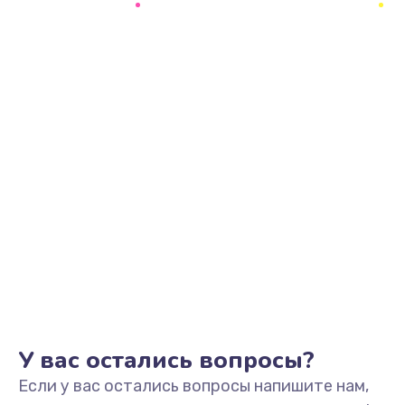
1145 руб.
Заказать
Замена аккумулятора
890 руб.
Заказать
Замена задней крышки
490 руб.
Заказать
Обновление ПО
890 руб.
Заказать
У вас остались вопросы?
Если у вас остались вопросы напишите нам,
Замена стекла