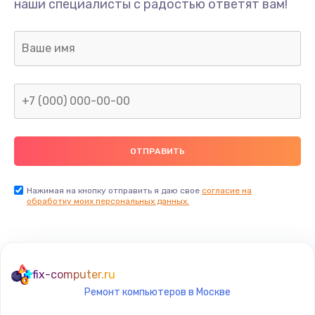
наши специалисты с радостью ответят вам!
990 руб.
Заказать
Замена датчика приближения
890 руб.
Заказать
Замена антенны
390 руб.
Заказать
Нажимая на кнопку отправить я даю свое
согласие на
обработку моих персональных данных.
Замена вибромотора
890 руб.
Заказать
fix-computer.ru
Ремонт компьютеров в Москве
Замена голосового динамика