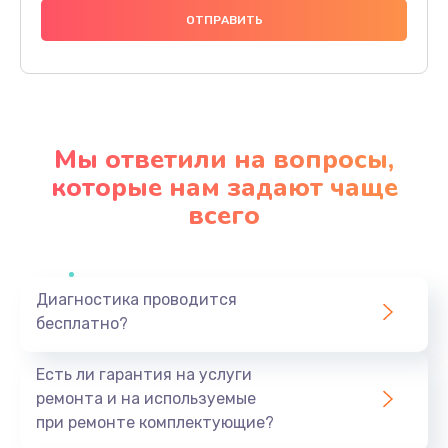
1490 руб.
Заказать
Чистка динамика и микрофонов (с разбором)
1790 руб.
Мы ответили на вопросы,
Заказать
которые нам задают чаще
всего
Замена кнопки Home (домой)
890 руб.
Заказать
Диагностика проводится
бесплатно?
Замена сканера отпечатка
790 руб.
Есть ли гарантия на услуги
Заказать
ремонта и на используемые
при ремонте комплектующие?
Замена разъема зарядки (питания)