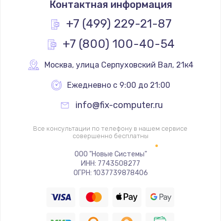
Контактная информация
490 руб.
Заказать
+7 (499) 229-21-87
+7 (800) 100-40-54
Замена основной камеры
490 руб.
Москва
,
 улица Серпуховский Вал, 21к4
Заказать
Ежедневно с 9:00 до 21:00
Замена элемента
info@fix-computer.ru
1190 руб.
Заказать
Все консультации по телефону в нашем сервисе
совершенно бесплатны
Замена материнской платы
ООО "Новые Системы"
ИНН: 7743508277
1330 руб.
ОГРН: 1037739878406
Заказать
Замена клавиатуры