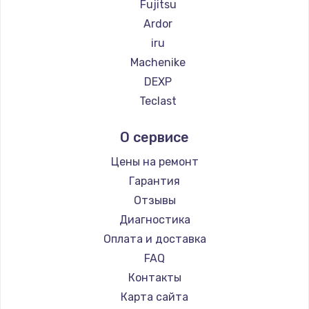
Fujitsu
Заказать
Ardor
iru
Замена SSD
Machenike
1045 руб.
DEXP
Заказать
Teclast
Intel
Восстановление данных
О сервисе
Beelink
990 руб.
CHUWI
Цены на ремонт
Заказать
Гарантия
Отзывы
Замена USB порта
Диагностика
1060 руб.
Оплата и доставка
Заказать
FAQ
Контакты
Замена звуковой карты
Карта сайта
1100 руб.