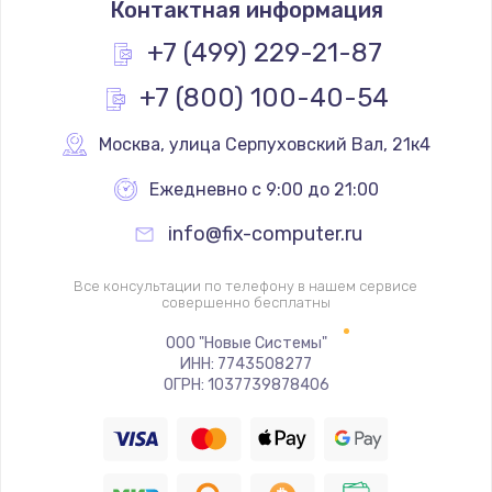
Контактная информация
490 руб.
Заказать
+7 (499) 229-21-87
+7 (800) 100-40-54
Замена основной камеры
490 руб.
Москва
,
 улица Серпуховский Вал, 21к4
Заказать
Ежедневно с 9:00 до 21:00
Замена элемента
info@fix-computer.ru
1190 руб.
Заказать
Все консультации по телефону в нашем сервисе
совершенно бесплатны
Замена материнской платы
ООО "Новые Системы"
ИНН: 7743508277
1330 руб.
ОГРН: 1037739878406
Заказать
Замена клавиатуры