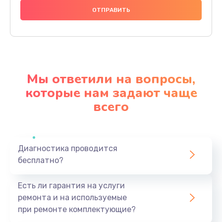
1490 руб.
Заказать
Чистка динамика и микрофонов (с разбором)
1790 руб.
Мы ответили на вопросы,
Заказать
которые нам задают чаще
всего
Замена кнопки Home (домой)
890 руб.
Заказать
Диагностика проводится
бесплатно?
Замена сканера отпечатка
790 руб.
Есть ли гарантия на услуги
Заказать
ремонта и на используемые
при ремонте комплектующие?
Замена разъема зарядки (питания)