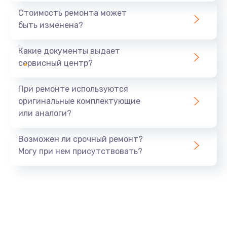
390 руб.
Стоимость ремонта может
быть изменена?
Заказать
Какие документы выдает
Замена разъёма наушников (гарнитуры)
сервисный центр?
390 руб.
Заказать
При ремонте используются
оригинальные комплектующие
Замена кнопок громкости
или аналоги?
390 руб.
Заказать
Возможен ли срочный ремонт?
Могу при нем присутствовать?
Защита гидрогелевой пленкой
1290 руб.
Заказать
Замена экрана