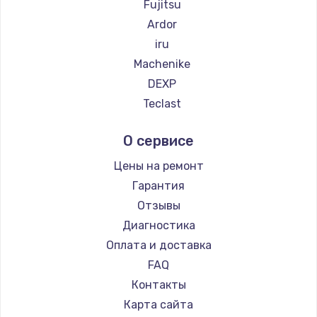
Fujitsu
Заказать
Ardor
iru
Замена SSD
Machenike
1045 руб.
DEXP
Заказать
Teclast
Intel
Восстановление данных
О сервисе
Beelink
990 руб.
CHUWI
Цены на ремонт
Заказать
Гарантия
Отзывы
Замена USB порта
Диагностика
1060 руб.
Оплата и доставка
Заказать
FAQ
Контакты
Замена звуковой карты
Карта сайта
1100 руб.