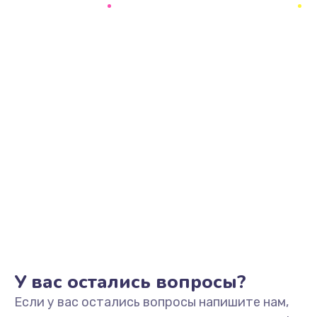
1145 руб.
Заказать
Замена аккумулятора
890 руб.
Заказать
Замена задней крышки
490 руб.
Заказать
Обновление ПО
890 руб.
Заказать
У вас остались вопросы?
Если у вас остались вопросы напишите нам,
Замена стекла