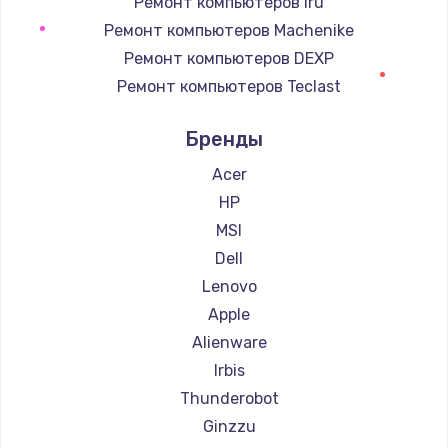
Ремонт компьютеров iru
Ремонт компьютеров Machenike
Заказать
Ремонт компьютеров DEXP
Чистка от пыли
Ремонт компьютеров Teclast
990 руб.
Ремонт компьютеров Intel
Бренды
Ремонт компьютеров Beelink
Заказать
Ремонт компьютеров CHUWI
Acer
Настройка ОС
HP
1090 руб.
MSI
Заказать
Dell
Lenovo
Ремонт подсветки
Apple
1200 руб.
Alienware
Заказать
Irbis
Thunderobot
Настройка BIOS
Ginzzu
930 руб.