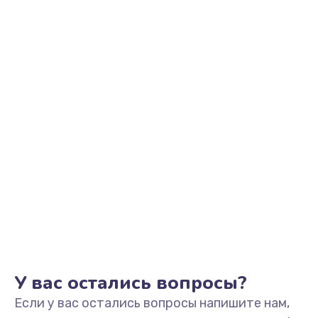
2500 руб.
Заказать
Замена видеоадаптера (видеокарты)
1800 руб.
Заказать
Замена, перепайка чипа
1300 руб.
Заказать
Замена HDMI-разъема
650 руб.
Заказать
У вас остались вопросы?
Если у вас остались вопросы напишите нам,
Замена/Pемонт карбюратора