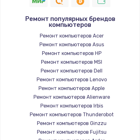
1400 руб.
Заказать
Ремонт популярных брендов
компьютеров
Замена / ремонт электронного модуля
управления
Ремонт компьютеров Acer
600 руб.
Ремонт компьютеров Asus
Заказать
Ремонт компьютеров HP
Ремонт компьютеров MSI
Замена конфорки
Ремонт компьютеров Dell
1100 руб.
Ремонт компьютеров Lenovo
Заказать
Ремонт компьютеров Apple
Ремонт компьютеров Alienware
Замена платы сенсора
Ремонт компьютеров Irbis
900 руб.
Ремонт компьютеров Thunderobot
Заказать
Ремонт компьютеров Ginzzu
Ремонт компьютеров Fujitsu
Замена регулятора режимов конфорки