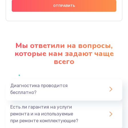
1000 руб.
Заказать
Ремонт материнской платы
4500 руб.
Мы ответили на вопросы,
Заказать
которые нам задают чаще
всего
Профилактическая чистка
1000 руб.
Заказать
Диагностика проводится
бесплатно?
Прошивка BIOS
1920 руб.
Есть ли гарантия на услуги
Заказать
ремонта и на используемые
при ремонте комплектующие?
Замена северного моста