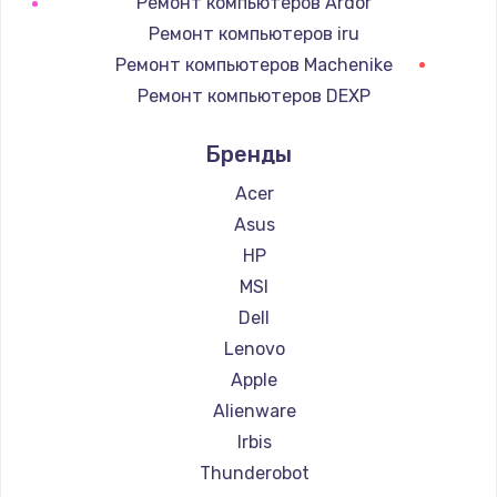
Ремонт компьютеров Ardor
900 руб.
Ремонт компьютеров iru
Заказать
Ремонт компьютеров Machenike
Ремонт компьютеров DEXP
Замена сенсорного датчика
Ремонт компьютеров Teclast
1300 руб.
Бренды
Ремонт компьютеров Intel
Заказать
Ремонт компьютеров CHUWI
Acer
Asus
Замена сигнальной лампы
HP
1200 руб.
MSI
Заказать
Dell
Lenovo
Замена системной платы
Apple
1500 руб.
Alienware
Заказать
Irbis
Thunderobot
Замена температурного датчика