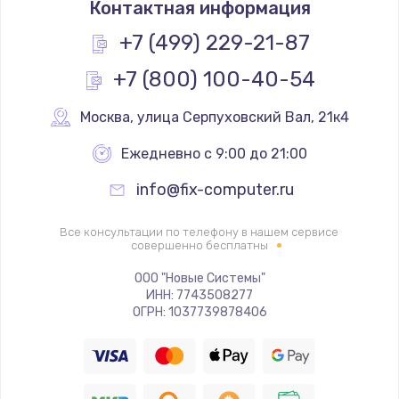
Контактная информация
1200 руб.
Заказать
+7 (499) 229-21-87
+7 (800) 100-40-54
Замена реле
1000 руб.
Москва
,
 улица Серпуховский Вал, 21к4
Заказать
Ежедневно с 9:00 до 21:00
Замена термопредохранителя
info@fix-computer.ru
700 руб.
Заказать
Все консультации по телефону в нашем сервисе
совершенно бесплатны
Замена ТЭНа
ООО "Новые Системы"
ИНН: 7743508277
2500 руб.
ОГРН: 1037739878406
Заказать
Замена шнура