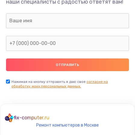
наши специалисты с радостью ответят вам!
1300 руб.
Заказать
Ремонт капиллярной трубки
400 руб.
Заказать
Замена блока питания
1000 руб.
Заказать
Нажимая на кнопку отправить я даю свое
согласие на
обработку моих персональных данных.
Прошивка / разблокировка
900 руб.
Заказать
fix-computer.ru
Ремонт компьютеров в Москве
Замена термостата