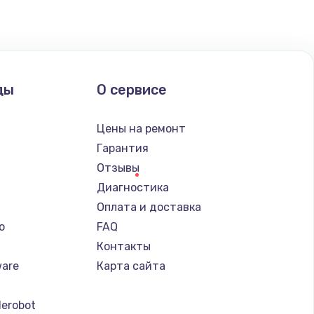
ать
ать
ды
О сервисе
ать
Цены на ремонт
ать
Гарантия
Отзывы
ать
Диагностика
Оплата и доставка
ать
o
FAQ
Контакты
ать
ware
Карта сайта
ать
erobot