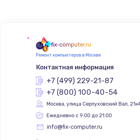
Замена сенсорного датчика
Замена сигнальной лампы
Замена системной платы
fix-computer.ru
Ремонт компьютеров в Москве
Замена температурного датчик
Контактная информация
Замена электроконфорки
+7 (499) 229-21-87
+7 (800) 100-40-54
Техобслуживание
Москва
,
 улица Серпуховский Вал, 21к
Установка / подключение / дем
Ежедневно с 9:00 до 21:00
info@fix-computer.ru
Прошивка