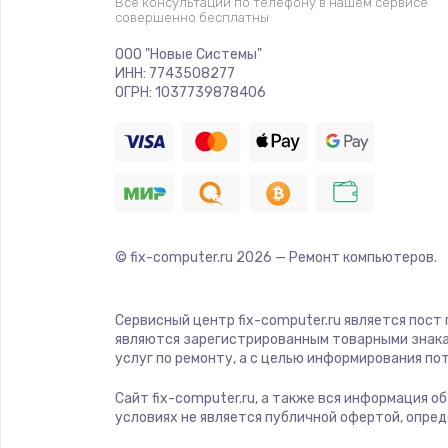
Все консультации по телефону в нашем сервисе
совершенно бесплатны
Ремонт платы электроники
ООО "Новые Системы"
ИНН: 7743508277
Комплексная чистка
ОГРН: 1037739878406
Замена датчиков
Замена шнура питания
© fix-computer.ru
2026
— Ремонт компьютеров.
Ремонт кнопки
Настройка
Сервисный центр fix-computer.ru является пост
являются зарегистрированным товарными знака
услуг по ремонту, а с целью информирования п
Ремонт корпуса
Сайт fix-computer.ru, а также вся информация о
условиях не является публичной офертой, опре
Устранение ошибок