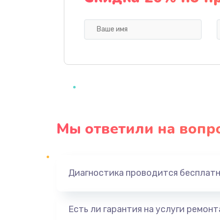
Профилактическая чистка
Прошивка BIOS
Замена северного моста
Ремонт южного моста
Мы ответили на вопр
Замена батарейки BIOS
Настройка BIOS
Диагностика проводится бесплат
Ремонт цепи питания
Есть ли гарантия на услуги ремон
Замена видеоадаптера (видеок