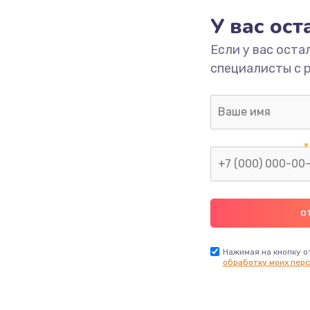
У вас ос
700 руб.
Заказ
Если у вас оста
специалисты с 
2500 руб.
Заказ
1400 руб.
Заказ
модуля
600 руб.
Заказ
1100 руб.
Заказ
900 руб.
Заказ
Нажимая на кнопку о
обработку моих перс
нфорки
900 руб.
Заказ