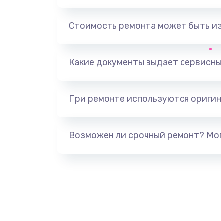
Замена, перепайка чипа
Стоимость ремонта может быть и
Замена HDMI-разъема
Какие документы выдает сервисны
Замена/Pемонт карбюратора
При ремонте используются оригин
Ремонт капиллярной трубки
Замена блока питания
Возможен ли срочный ремонт? Мог
Прошивка / разблокировка
Замена термостата
Замена реле