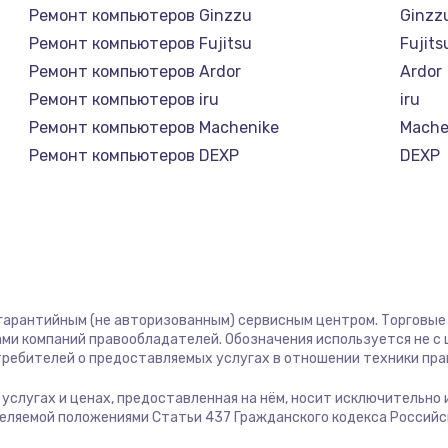
Ремонт компьютеров Ginzzu
Ginzz
1400 руб.
Заказ
Ремонт компьютеров Fujitsu
Fujits
Ремонт компьютеров Ardor
Ardor
580 руб.
Заказ
Ремонт компьютеров iru
iru
Ремонт компьютеров Machenike
Mache
500 руб.
Заказ
Ремонт компьютеров DEXP
DEXP
Ремонт компьютеров Teclast
Teclas
1000 руб.
Заказ
Ремонт компьютеров Intel
Intel
Ремонт компьютеров CHUWI
CHUW
700 руб.
Заказ
600 руб.
Заказ
 гарантийным (не авторизованным) сервисным центром. Торговые м
ми компаний правообладателей. Обозначения используется не 
отребителей о предоставляемых услугах в отношении техники пр
850 руб.
Заказ
б услугах и ценах, предоставленная на нём, носит исключительно
деляемой положениями Статьи 437 Гражданского кодекса Россий
2260 руб.
Заказ