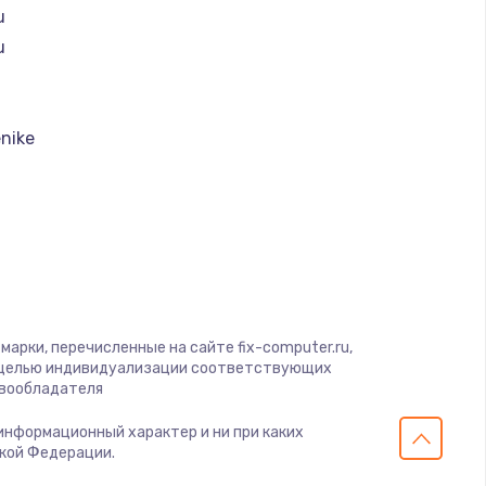
u
ать
u
ать
nike
ать
t
ать
I
ать
ать
арки, перечисленные на сайте fix-computer.ru,
с целью индивидуализации соответствующих
авообладателя
ать
 информационный характер и ни при каких
ской Федерации.
ать