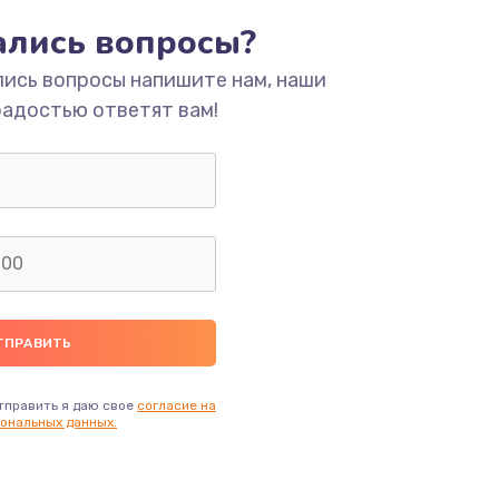
тались вопросы?
ать
лись вопросы напишите нам, наши
радостью ответят вам!
ать
ать
ать
ать
ать
тправить я даю свое
согласие на
ональных данных.
ать