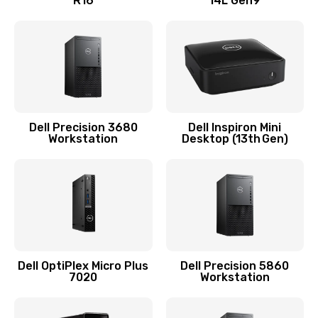
R16
14L Gen9
Замена видеочипа
2745 руб.
Заказать
Замена экрана
940 руб.
Dell Precision 3680
Dell Inspiron Mini
Workstation
Desktop (13th Gen)
Заказать
Замена шлейфа матрицы
1160 руб.
Заказать
Замена термопасты
Dell OptiPlex Micro Plus
Dell Precision 5860
7020
Workstation
1060 руб.
Заказать