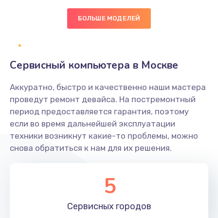
Заказать
БОЛЬШЕ МОДЕЛЕЙ
Восстановление данных
990 руб.
Сервисный компьютера в Москве
Заказать
Аккуратно, быстро и качественно наши мастера
Замена SSD
проведут ремонт девайса. На постремонтный
1520 руб.
период предоставляется гарантия, поэтому
если во время дальнейшей эксплуатации
Заказать
техники возникнут какие-то проблемы, можно
снова обратиться к нам для их решения.
Настройка BIOS
995 руб.
5
Заказать
Ремонт подсветки
Сервисных
городов