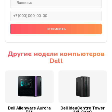
Замена жесткого диска
745 руб.
Заказать
Ремонт цепей питания
2500 руб.
Заказать
Другие модели компьютеров
Dell
Замена видеокарты
2045 руб.
Заказать
Ремонт разъема питания
1090 руб.
Заказать
Dell Alienware Aurora
Dell IdeaCentre Tower