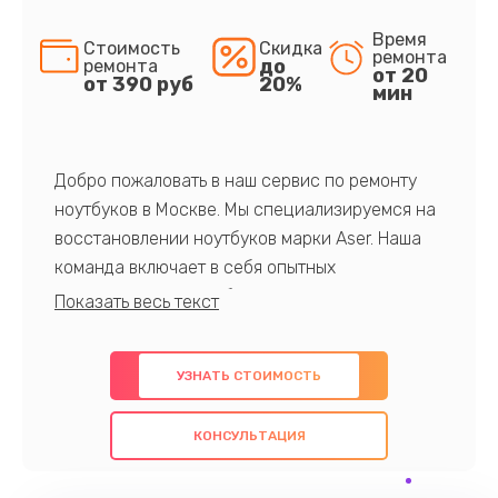
Время
Стоимость
Скидка
ремонта
до
ремонта
от 20
от 390 руб
20%
мин
Добро пожаловать в наш сервис по ремонту
ноутбуков в Москве. Мы специализируемся на
восстановлении ноутбуков марки Aser. Наша
команда включает в себя опытных
профессионалов с обширными знаниями и
многолетним опытом в данной области. Мы
предлагаем быстрый и качественный ремонт с
УЗНАТЬ СТОИМОСТЬ
использованием оригинальных компонентов, а
также гарантируем качество всех
КОНСУЛЬТАЦИЯ
проведенных работ. Наша цель - предоставить
клиентам надежное и профессиональное