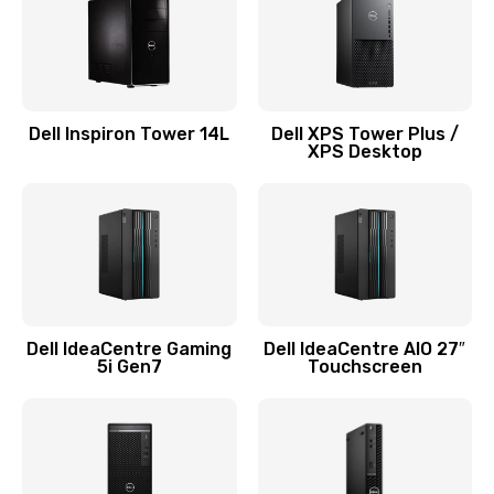
Замена системы охлаждения
1645 руб.
Заказать
Dell Inspiron Tower 14L
Dell XPS Tower Plus /
XPS Desktop
Замена процессора
1290 руб.
Заказать
Замена оперативной памяти
960 руб.
Dell IdeaCentre Gaming
Dell IdeaCentre AIO 27″
5i Gen7
Touchscreen
Заказать
Замена микрофона
1500 руб.