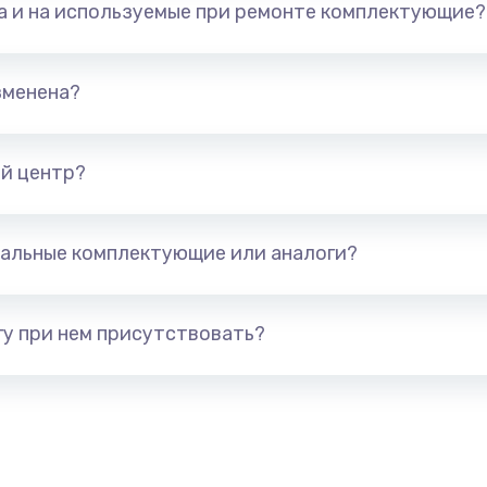
та и на используемые при ремонте комплектующие?
960 руб.
Заказ
1500 руб.
Заказ
зменена?
1500 руб.
Заказ
й центр?
1245 руб.
Заказ
альные комплектующие или аналоги?
сплей
390 руб.
Заказ
у при нем присутствовать?
2750 руб.
Заказ
990 руб.
Заказ
1520 руб.
Заказ