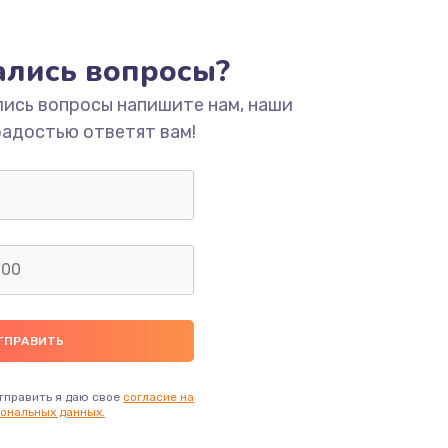
ать
тались вопросы?
лись вопросы напишите нам, наши
ать
радостью ответят вам!
ать
ать
ать
ать
ать
тправить я даю свое
согласие на
ональных данных.