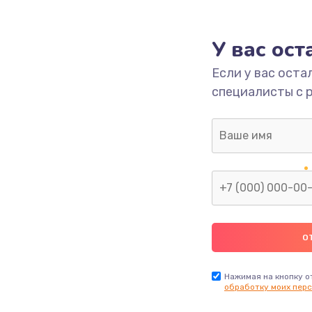
995 руб.
Заказ
У вас ос
Если у вас оста
1195 руб.
Заказ
специалисты с 
1160 руб.
Заказ
995 руб.
Заказ
2750 руб.
Заказ
1490 руб.
Заказ
1745 руб.
Заказ
Нажимая на кнопку о
обработку моих перс