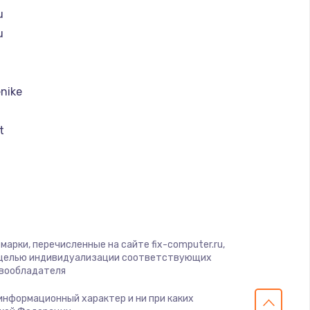
u
u
nike
t
k
I
арки, перечисленные на сайте fix-computer.ru,
с целью индивидуализации соответствующих
авообладателя
 информационный характер и ни при каких