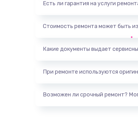
Есть ли гарантия на услуги ремон
Замена оперативной памяти
Замена микрофона
Стоимость ремонта может быть и
Замена звуковой карты
Какие документы выдает сервисны
Замена USB порта
При ремонте используются оригин
Замена разъёмов (HDMI, DVI, Ди
порта)
Возможен ли срочный ремонт? Мог
Замена северного моста
Восстановление данных
Замена SSD