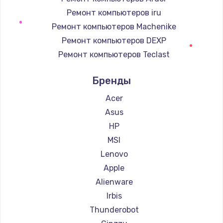
890 руб.
Ремонт компьютеров iru
Ремонт компьютеров Machenike
Заказать
Ремонт компьютеров DEXP
Замена клавиатуры
Ремонт компьютеров Teclast
990 руб.
Ремонт компьютеров Intel
Бренды
Ремонт компьютеров Beelink
Заказать
Ремонт компьютеров CHUWI
Acer
Замена аккумулятора
Asus
620 руб.
HP
Заказать
MSI
Lenovo
Замена материнской платы
Apple
1760 руб.
Alienware
Заказать
Irbis
Thunderobot