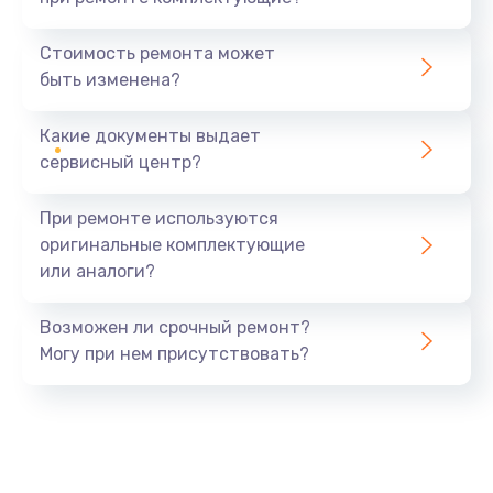
Замена экрана
940 руб.
Стоимость ремонта может
быть изменена?
Заказать
Какие документы выдает
Замена шлейфа матрицы
сервисный центр?
1160 руб.
Заказать
При ремонте используются
оригинальные комплектующие
Замена термопасты
или аналоги?
1060 руб.
Заказать
Возможен ли срочный ремонт?
Могу при нем присутствовать?
Замена системы охлаждения
1645 руб.
Заказать