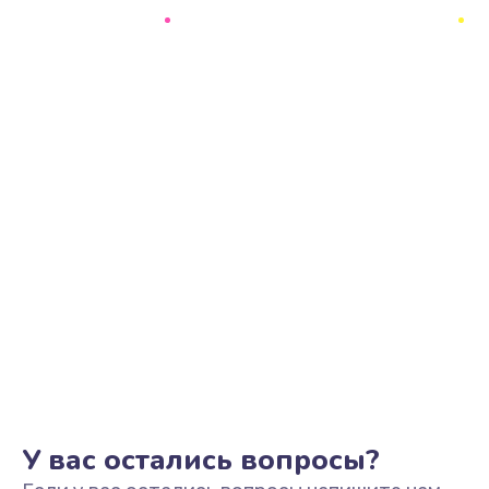
Замена процессора
1290 руб.
Заказать
Замена оперативной памяти
960 руб.
Заказать
Замена микрофона
1500 руб.
Заказать
Замена звуковой карты
1500 руб.
Заказать
У вас остались вопросы?