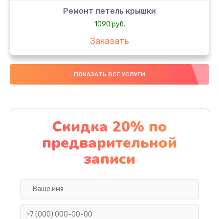
Ремонт петель крышки
1090 руб.
Заказать
Замена вебкамеры
ПОКАЗАТЬ ВСЕ УСЛУГИ
1495 руб.
Заказать
Установка драйверов
Скидка 20% по
1000 руб.
предварительной
Заказать
записи
Замена жесткого диска
745 руб.
Заказать