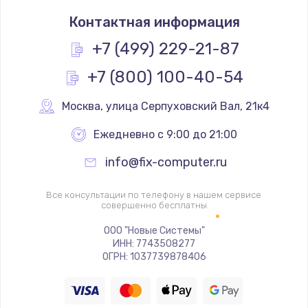
Замена SSD
Контактная информация
1520 руб.
Заказать
+7 (499) 229-21-87
+7 (800) 100-40-54
Настройка BIOS
995 руб.
Москва
,
 улица Серпуховский Вал, 21к4
Заказать
Ежедневно с 9:00 до 21:00
Ремонт подсветки
info@fix-computer.ru
1195 руб.
Заказать
Все консультации по телефону в нашем сервисе
совершенно бесплатны
Настройка ОС
ООО "Новые Системы"
ИНН: 7743508277
1160 руб.
ОГРН: 1037739878406
Заказать
Чистка от пыли