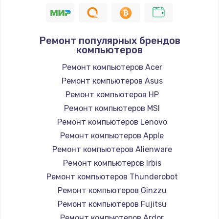
995 руб.
Заказать
Ремонт популярных брендов
компьютеров
Замена южного моста
2750 руб.
Ремонт компьютеров Acer
Ремонт компьютеров Asus
Заказать
Ремонт компьютеров HP
Замена контроллера питания
Ремонт компьютеров MSI
1490 руб.
Ремонт компьютеров Lenovo
Ремонт компьютеров Apple
Заказать
Ремонт компьютеров Alienware
Замена тачпада
Ремонт компьютеров Irbis
1745 руб.
Ремонт компьютеров Thunderobot
Ремонт компьютеров Ginzzu
Заказать
Ремонт компьютеров Fujitsu
Замена корпуса
Ремонт компьютеров Ardor