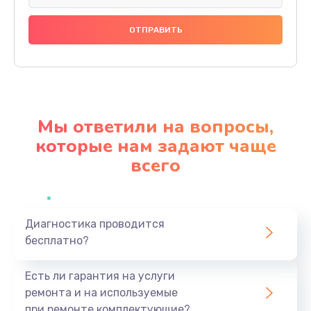
Ремонт цепей питания
2500 руб.
Заказать
Замена видеокарты
2045 руб.
Мы ответили на вопросы,
Заказать
которые нам задают чаще
всего
Ремонт разъема питания
1090 руб.
Заказать
Диагностика проводится
бесплатно?
Замена видеочипа
2745 руб.
Есть ли гарантия на услуги
Заказать
ремонта и на используемые
при ремонте комплектующие?