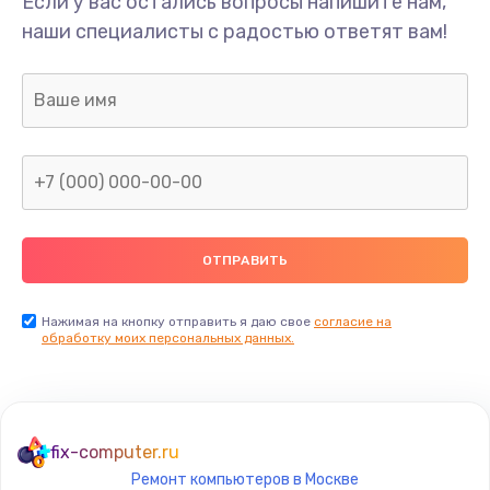
Если у вас остались вопросы напишите нам,
Замена USB порта
наши специалисты с радостью ответят вам!
1245 руб.
Заказать
Замена разъёмов (HDMI, DVI, Дисплей порта)
390 руб.
Заказать
Замена северного моста
2750 руб.
Заказать
Нажимая на кнопку отправить я даю свое
согласие на
обработку моих персональных данных.
Восстановление данных
990 руб.
Заказать
fix-computer.ru
Ремонт компьютеров в Москве