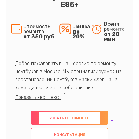
E85+
Время
Стоимость
Скидка
ремонта
до
ремонта
от 20
от 350 руб
20%
мин
Добро пожаловать в наш сервис по ремонту
ноутбуков в Москве. Мы специализируемся на
восстановлении ноутбуков марки Aser. Наша
команда включает в себя опытных
профессионалов с обширными знаниями и
многолетним опытом в данной области. Мы
предлагаем быстрый и качественный ремонт с
УЗНАТЬ СТОИМОСТЬ
использованием оригинальных компонентов, а
также гарантируем качество всех
КОНСУЛЬТАЦИЯ
проведенных работ. Наша цель - предоставить