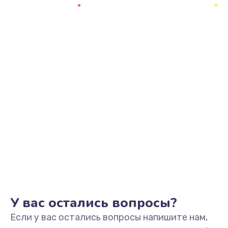
1040 руб.
Заказать
Замена корпуса
1190 руб.
Заказать
Замена клавиатуры
690 руб.
Заказать
Замена разъёмов (HDMI, DVI, Дисплей порта)
590 руб.
Заказать
У вас остались вопросы?
Если у вас остались вопросы напишите нам,
Замена USB порта