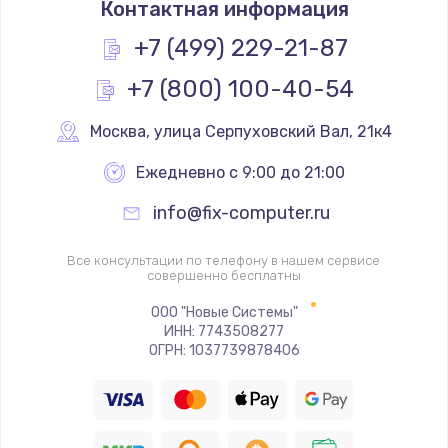
Контактная информация
1790 руб.
Заказать
+7 (499) 229-21-87
+7 (800) 100-40-54
Замена термопасты
1090 руб.
Москва
,
 улица Серпуховский Вал, 21к4
Заказать
Ежедневно с 9:00 до 21:00
Замена шлейфа матрицы
info@fix-computer.ru
890 руб.
Заказать
Все консультации по телефону в нашем сервисе
совершенно бесплатны
Замена экрана
ООО "Новые Системы"
ИНН: 7743508277
1120 руб.
ОГРН: 1037739878406
Заказать
Замена северного моста