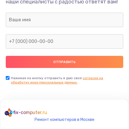
наши специалисты с радостью ответят вам!
990 руб.
Заказать
Замена микрофона
690 руб.
Заказать
Замена оперативной памяти
690 руб.
Заказать
Нажимая на кнопку отправить я даю свое
согласие на
обработку моих персональных данных.
Замена процессора
1290 руб.
Заказать
fix-computer.ru
Ремонт компьютеров в Москве
Замена системы охлаждения