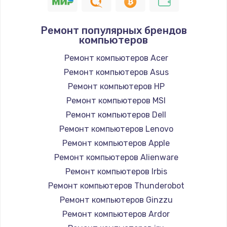
2885 руб.
Заказать
Ремонт популярных брендов
компьютеров
Восстановление данных
990 руб.
Ремонт компьютеров Acer
Ремонт компьютеров Asus
Заказать
Ремонт компьютеров HP
Замена SSD
Ремонт компьютеров MSI
890 руб.
Ремонт компьютеров Dell
Ремонт компьютеров Lenovo
Заказать
Ремонт компьютеров Apple
Замена аккумулятора
Ремонт компьютеров Alienware
620 руб.
Ремонт компьютеров Irbis
Ремонт компьютеров Thunderobot
Заказать
Ремонт компьютеров Ginzzu
Замена шим-контроллера
Ремонт компьютеров Ardor
3900 руб.