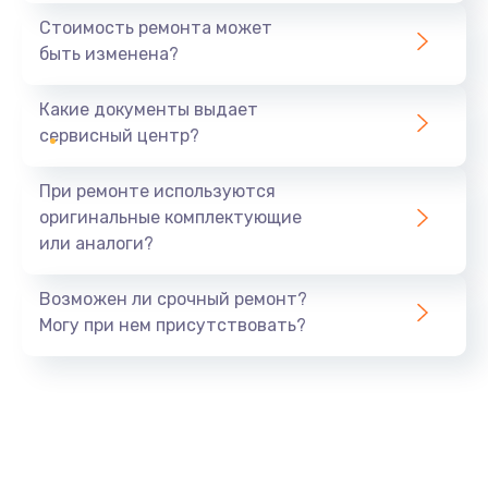
490 руб.
Стоимость ремонта может
быть изменена?
Заказать
Какие документы выдает
Замена вебкамеры
сервисный центр?
840 руб.
Заказать
При ремонте используются
оригинальные комплектующие
Ремонт петель крышки
или аналоги?
1090 руб.
Заказать
Возможен ли срочный ремонт?
Могу при нем присутствовать?
Настройка Wi-Fi
890 руб.
Заказать
Замена тачпада