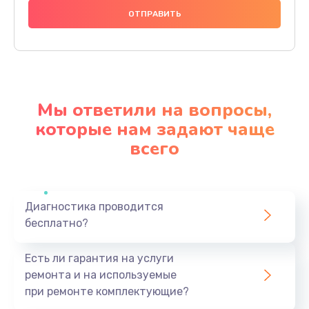
1140 руб.
Заказать
Замена видеочипа
2990 руб.
Мы ответили на вопросы,
Заказать
которые нам задают чаще
всего
Ремонт разъема питания
1090 руб.
Заказать
Диагностика проводится
бесплатно?
Замена видеокарты
2490 руб.
Есть ли гарантия на услуги
Заказать
ремонта и на используемые
при ремонте комплектующие?
Замена жесткого диска