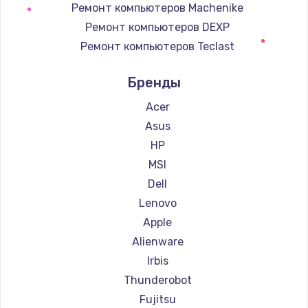
Ремонт компьютеров Machenike
Заказать
Ремонт компьютеров DEXP
Ремонт компьютеров Teclast
Замена сенсорного датчика
Ремонт компьютеров Intel
1300 руб.
Бренды
Ремонт компьютеров Beelink
Заказать
Ремонт компьютеров CHUWI
Acer
Asus
Замена сигнальной лампы
HP
1200 руб.
MSI
Заказать
Dell
Lenovo
Замена системной платы
Apple
1500 руб.
Alienware
Заказать
Irbis
Thunderobot
Замена температурного датчика
Fujitsu
2500 руб.