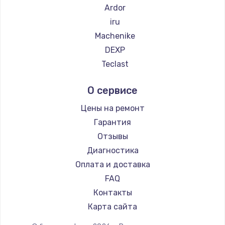
Ardor
Заказать
iru
Machenike
Замена электроконфорки
DEXP
1300 руб.
Teclast
Заказать
Intel
О сервисе
Beelink
Техобслуживание
CHUWI
Цены на ремонт
900 руб.
Гарантия
Заказать
Отзывы
Диагностика
Установка / подключение / демонтаж
Оплата и доставка
1300 руб.
FAQ
Заказать
Контакты
Прошивка
Карта сайта
1400 руб.