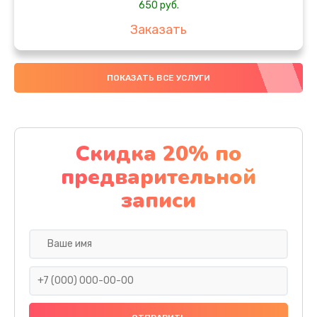
650 руб.
Заказать
Замена аккумулятора
ПОКАЗАТЬ ВСЕ УСЛУГИ
4000 руб.
Заказать
Замена материнской платы
Скидка 20% по
1100 руб.
предварительной
Заказать
записи
Замена масла
750 руб.
Заказать
Замена праймера