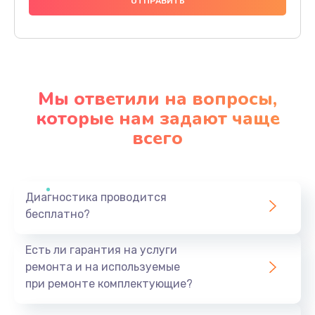
1000 руб.
Заказать
Ремонт материнской платы
4500 руб.
Мы ответили на вопросы,
Заказать
которые нам задают чаще
всего
Профилактическая чистка
1000 руб.
Заказать
Диагностика проводится
бесплатно?
Прошивка BIOS
1920 руб.
Есть ли гарантия на услуги
Заказать
ремонта и на используемые
при ремонте комплектующие?
Замена северного моста
1440 руб.