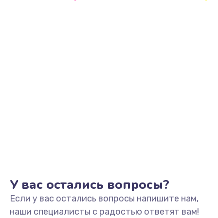
Заказать
Замена видеоадаптера (видеокарты)
1800 руб.
Заказать
Замена, перепайка чипа
1300 руб.
Заказать
Замена HDMI-разъема
650 руб.
Заказать
У вас остались вопросы?
Если у вас остались вопросы напишите нам,
Замена/Pемонт карбюратора
наши специалисты с радостью ответят вам!
1300 руб.