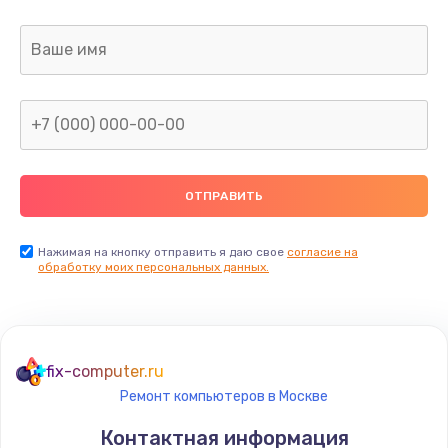
Заказать
Ремонт капиллярной трубки
400 руб.
Заказать
Замена блока питания
1000 руб.
Заказать
Нажимая на кнопку отправить я даю свое
согласие на
обработку моих персональных данных.
Прошивка / разблокировка
900 руб.
Заказать
fix-computer.ru
Ремонт компьютеров в Москве
Замена термостата
Контактная информация
1200 руб.