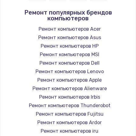
Заказать
Ремонт популярных брендов
компьютеров
Замена / ремонт электронного модуля
управления
Ремонт компьютеров Acer
600 руб.
Ремонт компьютеров Asus
Заказать
Ремонт компьютеров HP
Ремонт компьютеров MSI
Замена конфорки
Ремонт компьютеров Dell
1100 руб.
Ремонт компьютеров Lenovo
Заказать
Ремонт компьютеров Apple
Ремонт компьютеров Alienware
Замена платы сенсора
Ремонт компьютеров Irbis
900 руб.
Ремонт компьютеров Thunderobot
Заказать
Ремонт компьютеров Fujitsu
Ремонт компьютеров Ardor
Замена регулятора режимов конфорки
Ремонт компьютеров iru
900 руб.