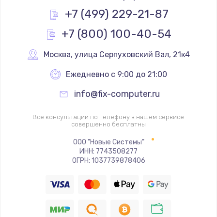
Заказать
+7 (499) 229-21-87
+7 (800) 100-40-54
Замена реле
1000 руб.
Москва
,
 улица Серпуховский Вал, 21к4
Заказать
Ежедневно с 9:00 до 21:00
Замена термопредохранителя
info@fix-computer.ru
700 руб.
Заказать
Все консультации по телефону в нашем сервисе
совершенно бесплатны
Замена ТЭНа
ООО "Новые Системы"
ИНН: 7743508277
2500 руб.
ОГРН: 1037739878406
Заказать
Замена шнура
1400 руб.