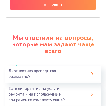
1000 руб.
Заказать
Ремонт материнской платы
4500 руб.
Мы ответили на вопросы,
Заказать
которые нам задают чаще
всего
Профилактическая чистка
1000 руб.
Заказать
Диагностика проводится
бесплатно?
Прошивка BIOS
1920 руб.
Есть ли гарантия на услуги
Заказать
ремонта и на используемые
при ремонте комплектующие?
Замена северного моста