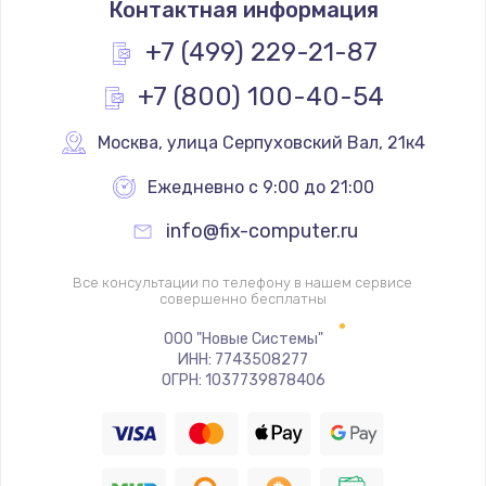
Контактная информация
1200 руб.
Заказать
+7 (499) 229-21-87
+7 (800) 100-40-54
Замена реле
1000 руб.
Москва
,
 улица Серпуховский Вал, 21к4
Заказать
Ежедневно с 9:00 до 21:00
Замена термопредохранителя
info@fix-computer.ru
700 руб.
Заказать
Все консультации по телефону в нашем сервисе
совершенно бесплатны
Замена ТЭНа
ООО "Новые Системы"
ИНН: 7743508277
2500 руб.
ОГРН: 1037739878406
Заказать
Замена шнура