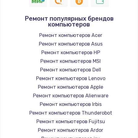
1400 руб.
Заказать
Ремонт популярных брендов
компьютеров
Замена / ремонт электронного модуля
управления
Ремонт компьютеров Acer
600 руб.
Ремонт компьютеров Asus
Заказать
Ремонт компьютеров HP
Ремонт компьютеров MSI
Замена конфорки
Ремонт компьютеров Dell
1100 руб.
Ремонт компьютеров Lenovo
Заказать
Ремонт компьютеров Apple
Ремонт компьютеров Alienware
Замена платы сенсора
Ремонт компьютеров Irbis
900 руб.
Ремонт компьютеров Thunderobot
Заказать
Ремонт компьютеров Fujitsu
Ремонт компьютеров Ardor
Замена регулятора режимов конфорки