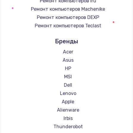
Ремонт компьютеров iru
900 руб.
Ремонт компьютеров Machenike
Заказать
Ремонт компьютеров DEXP
Ремонт компьютеров Teclast
Замена сенсорного датчика
Ремонт компьютеров Intel
1300 руб.
Бренды
Ремонт компьютеров Beelink
Заказать
Ремонт компьютеров CHUWI
Acer
Asus
Замена сигнальной лампы
HP
1200 руб.
MSI
Заказать
Dell
Lenovo
Замена системной платы
Apple
1500 руб.
Alienware
Заказать
Irbis
Thunderobot
Замена температурного датчика