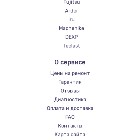
Fujitsu
2500 руб.
Ardor
Заказать
iru
Machenike
Замена электроконфорки
DEXP
1300 руб.
Teclast
Заказать
Intel
О сервисе
Beelink
Техобслуживание
CHUWI
Цены на ремонт
900 руб.
Гарантия
Заказать
Отзывы
Диагностика
Установка / подключение / демонтаж
Оплата и доставка
1300 руб.
FAQ
Заказать
Контакты
Прошивка
Карта сайта