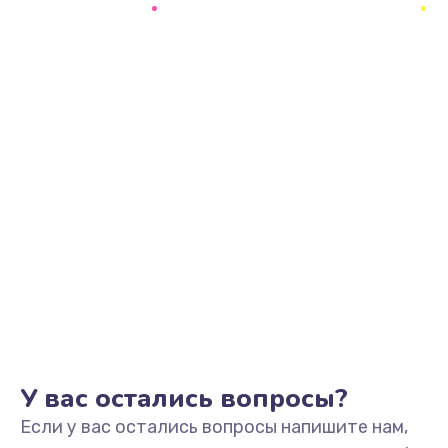
2500 руб.
Заказать
Замена видеоадаптера (видеокарты)
1800 руб.
Заказать
Замена, перепайка чипа
1300 руб.
Заказать
Замена HDMI-разъема
650 руб.
Заказать
У вас остались вопросы?
Если у вас остались вопросы напишите нам,
Замена/Pемонт карбюратора