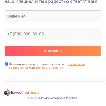
наши специалисты с радостью ответят вам!
1300 руб.
Заказать
Ремонт капиллярной трубки
400 руб.
Заказать
Замена блока питания
1000 руб.
Заказать
Нажимая на кнопку отправить я даю свое
согласие на
обработку моих персональных данных.
Прошивка / разблокировка
900 руб.
Заказать
fix-computer.ru
Ремонт компьютеров в Москве
Замена термостата