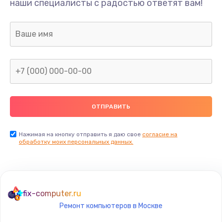
наши специалисты с радостью ответят вам!
620 руб.
Заказать
Замена клавиатуры
990 руб.
Заказать
Замена жесткого диска
745 руб.
Заказать
Нажимая на кнопку отправить я даю свое
согласие на
обработку моих персональных данных.
Ремонт цепей питания
2500 руб.
Заказать
fix-computer.ru
Ремонт компьютеров в Москве
Замена видеокарты