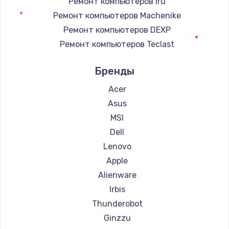
Ремонт компьютеров iru
Ремонт компьютеров Machenike
Заказать
Ремонт компьютеров DEXP
Замена тачпада
Ремонт компьютеров Teclast
1745 руб.
Ремонт компьютеров Intel
Бренды
Ремонт компьютеров Beelink
Заказать
Ремонт компьютеров CHUWI
Acer
Замена корпуса
Asus
890 руб.
MSI
Заказать
Dell
Lenovo
Замена материнской платы
Apple
1760 руб.
Alienware
Заказать
Irbis
Thunderobot
Ginzzu