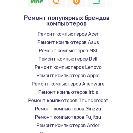
1200 руб.
Заказать
Ремонт популярных брендов
компьютеров
Настройка ОС
1160 руб.
Ремонт компьютеров Acer
Ремонт компьютеров Asus
Заказать
Ремонт компьютеров MSI
Чистка от пыли
Ремонт компьютеров Dell
1060 руб.
Ремонт компьютеров Lenovo
Ремонт компьютеров Apple
Заказать
Ремонт компьютеров Alienware
Замена южного моста
Ремонт компьютеров Irbis
2750 руб.
Ремонт компьютеров Thunderobot
Ремонт компьютеров Ginzzu
Заказать
Ремонт компьютеров Fujitsu
Замена контроллера питания
Ремонт компьютеров Ardor
1490 руб.