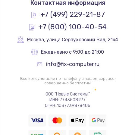
Контактная информация
2045 руб.
Заказать
+7 (499) 229-21-87
+7 (800) 100-40-54
Ремонт разъема питания
1090 руб.
Москва
,
 улица Серпуховский Вал, 21к4
Заказать
Ежедневно с 9:00 до 21:00
Замена видеочипа
info@fix-computer.ru
2745 руб.
Заказать
Все консультации по телефону в нашем сервисе
совершенно бесплатны
Настройка BIOS
ООО "Новые Системы"
ИНН: 7743508277
995 руб.
ОГРН: 1037739878406
Заказать
Ремонт подсветки