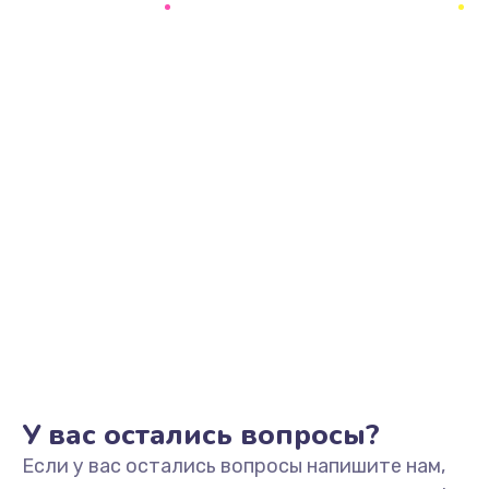
1500 руб.
Заказать
Замена звуковой карты
1500 руб.
Заказать
Замена USB порта
1245 руб.
Заказать
Замена разъёмов (HDMI, DVI, Дисплей порта)
390 руб.
Заказать
У вас остались вопросы?
Если у вас остались вопросы напишите нам,
Замена аккумулятора