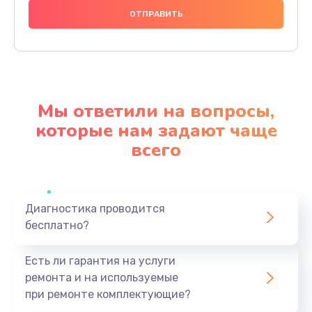
990 руб.
Заказать
Замена северного моста
2750 руб.
Мы ответили на вопросы,
Заказать
которые нам задают чаще
всего
Замена экрана
940 руб.
Заказать
Диагностика проводится
бесплатно?
Замена шлейфа матрицы
1095 руб.
Есть ли гарантия на услуги
Заказать
ремонта и на используемые
при ремонте комплектующие?
Замена термопасты