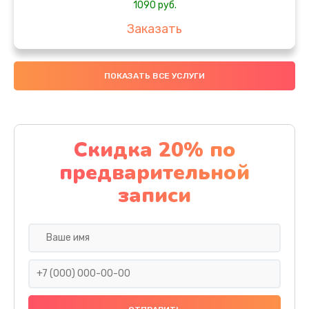
1090 руб.
Заказать
Замена вебкамеры
ПОКАЗАТЬ ВСЕ УСЛУГИ
1495 руб.
Заказать
Установка драйверов
Скидка 20% по
1000 руб.
предварительной
Заказать
записи
Замена SSD
1045 руб.
Заказать
Восстановление данных