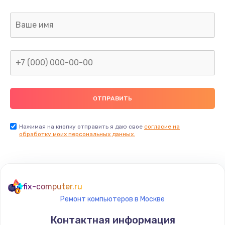
Заказать
Замена клавиатуры
990 руб.
Заказать
Замена жесткого диска
745 руб.
Заказать
Нажимая на кнопку отправить я даю свое
согласие на
обработку моих персональных данных.
Ремонт цепей питания
2500 руб.
Заказать
fix-computer.ru
Ремонт компьютеров в Москве
Замена видеокарты
Контактная информация
2045 руб.