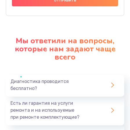
990 руб.
Заказать
Замена северного моста
2750 руб.
Мы ответили на вопросы,
Заказать
которые нам задают чаще
всего
Замена экрана
940 руб.
Заказать
Диагностика проводится
бесплатно?
Замена шлейфа матрицы
1095 руб.
Есть ли гарантия на услуги
Заказать
ремонта и на используемые
при ремонте комплектующие?
Замена термопасты
1060 руб.