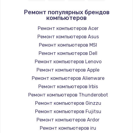
Заказать
Ремонт популярных брендов
компьютеров
Настройка ОС
1160 руб.
Ремонт компьютеров Acer
Ремонт компьютеров Asus
Заказать
Ремонт компьютеров MSI
Чистка от пыли
Ремонт компьютеров Dell
1060 руб.
Ремонт компьютеров Lenovo
Ремонт компьютеров Apple
Заказать
Ремонт компьютеров Alienware
Замена южного моста
Ремонт компьютеров Irbis
2750 руб.
Ремонт компьютеров Thunderobot
Ремонт компьютеров Ginzzu
Заказать
Ремонт компьютеров Fujitsu
Замена контроллера питания
Ремонт компьютеров Ardor
1490 руб.
Ремонт компьютеров iru