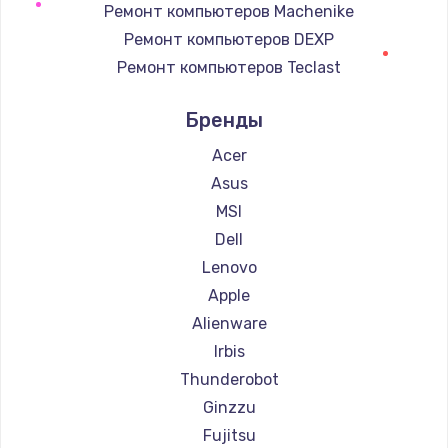
Ремонт компьютеров Machenike
Заказать
Ремонт компьютеров DEXP
Замена тачпада
Ремонт компьютеров Teclast
1745 руб.
Ремонт компьютеров Intel
Бренды
Ремонт компьютеров Beelink
Заказать
Ремонт компьютеров CHUWI
Acer
Замена корпуса
Asus
890 руб.
MSI
Заказать
Dell
Lenovo
Замена материнской платы
Apple
1760 руб.
Alienware
Заказать
Irbis
Thunderobot
Ginzzu
Fujitsu