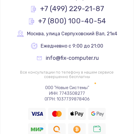
Заказать
+7 (499) 229-21-87
+7 (800) 100-40-54
Ремонт разъема питания
1090 руб.
Москва
,
 улица Серпуховский Вал, 21к4
Заказать
Ежедневно с 9:00 до 21:00
Замена видеочипа
info@fix-computer.ru
2745 руб.
Заказать
Все консультации по телефону в нашем сервисе
совершенно бесплатны
Настройка BIOS
ООО "Новые Системы"
ИНН: 7743508277
995 руб.
ОГРН: 1037739878406
Заказать
Ремонт подсветки
1200 руб.