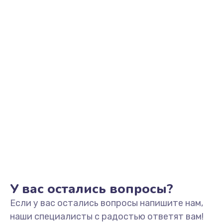
Заказать
Замена звуковой карты
1500 руб.
Заказать
Замена USB порта
1245 руб.
Заказать
Замена разъёмов (HDMI, DVI, Дисплей порта)
390 руб.
Заказать
У вас остались вопросы?
Если у вас остались вопросы напишите нам,
Замена аккумулятора
наши специалисты с радостью ответят вам!
620 руб.