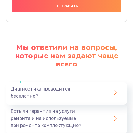
2990 руб.
Заказать
Ремонт разъема питания
920 руб.
Мы ответили на вопросы,
Заказать
которые нам задают чаще
всего
Замена видеокарты
2385 руб.
Заказать
Диагностика проводится
бесплатно?
Ремонт цепей питания
3900 руб.
Есть ли гарантия на услуги
Заказать
ремонта и на используемые
при ремонте комплектующие?
Замена жесткого диска