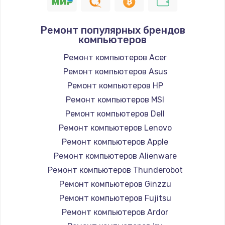
1045 руб.
Заказать
Ремонт популярных брендов
компьютеров
Замена экрана
920 руб.
Ремонт компьютеров Acer
Ремонт компьютеров Asus
Заказать
Ремонт компьютеров HP
Замена северного моста
Ремонт компьютеров MSI
2620 руб.
Ремонт компьютеров Dell
Ремонт компьютеров Lenovo
Заказать
Ремонт компьютеров Apple
Замена SSD
Ремонт компьютеров Alienware
1490 руб.
Ремонт компьютеров Thunderobot
Ремонт компьютеров Ginzzu
Заказать
Ремонт компьютеров Fujitsu
Замена аккумулятора
Ремонт компьютеров Ardor
690 руб.