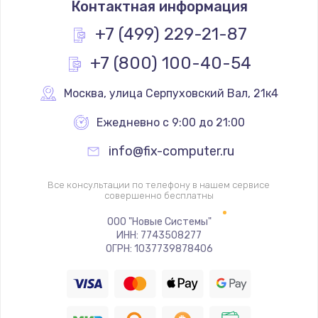
Контактная информация
670 руб.
Заказать
+7 (499) 229-21-87
+7 (800) 100-40-54
Замена процессора
1620 руб.
Москва
,
 улица Серпуховский Вал, 21к4
Заказать
Ежедневно с 9:00 до 21:00
Замена системы охлаждения
info@fix-computer.ru
1545 руб.
Заказать
Все консультации по телефону в нашем сервисе
совершенно бесплатны
Замена термопасты
ООО "Новые Системы"
ИНН: 7743508277
1390 руб.
ОГРН: 1037739878406
Заказать
Замена шлейфа матрицы