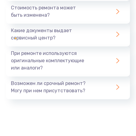
545 руб.
Стоимость ремонта может
быть изменена?
Заказать
Какие документы выдает
Установка драйверов
сервисный центр?
890 руб.
Заказать
При ремонте используются
оригинальные комплектующие
Замена вебкамеры
или аналоги?
945 руб.
Заказать
Возможен ли срочный ремонт?
Могу при нем присутствовать?
Ремонт петель крышки
1090 руб.
Заказать
Настройка Wi-Fi