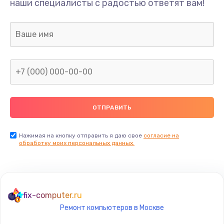
наши специалисты с радостью ответят вам!
495 руб.
Заказать
Замена USB порта
895 руб.
Заказать
Замена звуковой карты
1490 руб.
Заказать
Нажимая на кнопку отправить я даю свое
согласие на
обработку моих персональных данных.
Замена микрофона
650 руб.
Заказать
fix-computer.ru
Ремонт компьютеров в Москве
Замена оперативной памяти