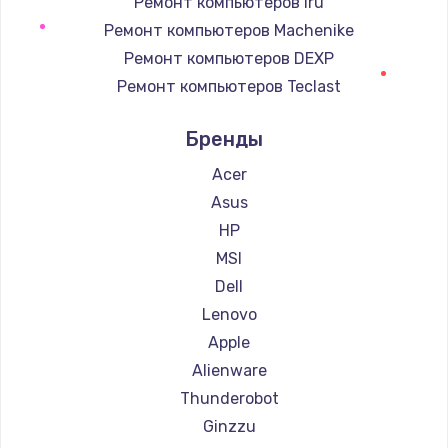
Ремонт компьютеров iru
Ремонт компьютеров Machenike
Заказать
Ремонт компьютеров DEXP
Замена клавиатуры
Ремонт компьютеров Teclast
660 руб.
Ремонт компьютеров Intel
Бренды
Ремонт компьютеров Beelink
Заказать
Ремонт компьютеров CHUWI
Acer
Замена корпуса
Asus
1045 руб.
HP
Заказать
MSI
Dell
Ремонт видеокарты
Lenovo
1800 руб.
Apple
Заказать
Alienware
Thunderobot
Ginzzu