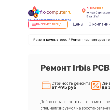
г. Москва
fix-computer.ru
улица Серпухов
Вал, 21к4
Ремонт компьютеров в Москве
Цены
О компани
ВЫБЕРИТЕ БРЕНД
Ремонт компьютеров
/
Ремонт компьютеров Irbi
Ремонт Irbis PC
Стоимость ремонта
Ски
от 495 руб
до 
Добро пожаловать в наш сервис по ре
специализируемся на восстановлении