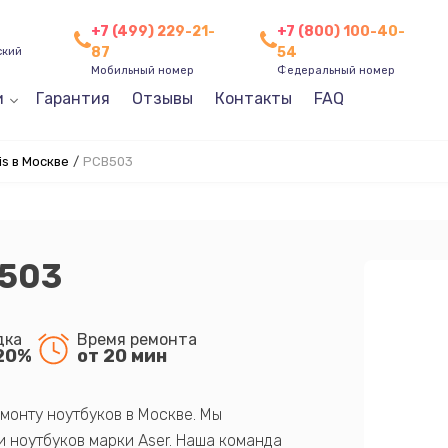
+7 (499) 229-21-
+7 (800) 100-40-
87
54
ский
Мобильный номер
Федеральный номер
и
Гарантия
Отзывы
Контакты
FAQ
s в Москве
/
PCB503
B503
дка
Время ремонта
20%
от 20 мин
монту ноутбуков в Москве. Мы
 ноутбуков марки Aser. Наша команда