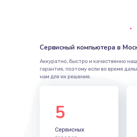
Замена микрофона
Замена оперативной памяти
Замена процессора
Сервисный компьютера в Мос
Замена системы охлаждения
Аккуратно, быстро и качественно на
гарантия, поэтому если во время дал
Замена термопасты
нам для их решения.
Замена шлейфа матрицы
5
Замена экрана
Замена северного моста
Сервисных