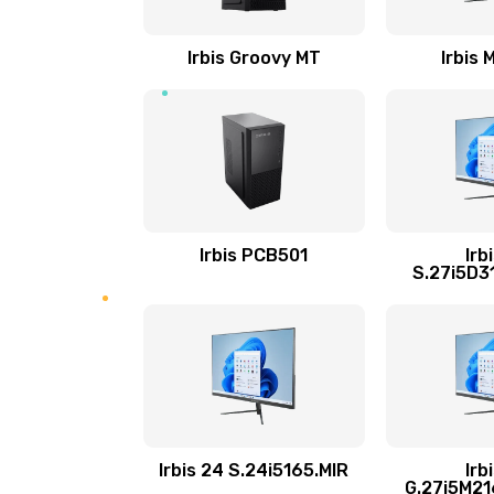
Настройка Wi-Fi
Irbis Groovy MT
Irbis
Замена шим-контроллера
Замена динамика
Замена тачпада
Irbis PCB501
Irb
S.27i5D3
Замена разъёмов (HDMI, DVI, Ди
порта)
Замена USB порта
Замена звуковой карты
Irbis 24 S.24i5165.MIR
Irb
G.27i5M2