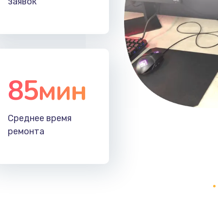
заявок
20 мин
2 года
40 мин
1 год
50 мин
3 года
85мин
60 мин
2 года
Среднее время
30 мин
2 года
ремонта