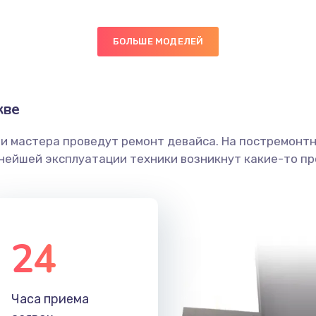
50 мин
2 года
БОЛЬШЕ МОДЕЛЕЙ
20 мин
1 год
20 мин
2 года
кве
30 мин
2 года
ши мастера проведут ремонт девайса. На постремонт
ьнейшей эксплуатации техники возникнут какие-то пр
50 мин
3 года
60 мин
3 года
24
60 мин
3 года
40 мин
3 года
Часа приема