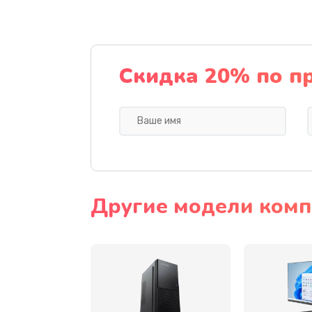
Замена видеочипа
Ремонт разъема питания
Скидка 20% по п
Замена видеокарты
Ремонт цепей питания
Замена жесткого диска
Другие модели компь
Установка драйверов
Замена вебкамеры
Ремонт петель крышки