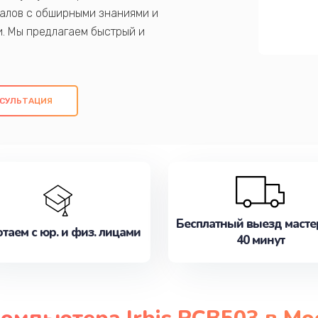
алов с обширными знаниями и
и. Мы предлагаем быстрый и
ем оригинальных компонентов, а также
ых работ. Наша цель - предоставить
ое обслуживание, удовлетворяя их
СУЛЬТАЦИЯ
медлите записаться на ремонт уже
Бесплатный выезд масте
таем с юр. и физ. лицами
40 минут