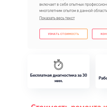
включает в себя опытных профессион
многолетним опытом в данной област
качественный ремонт с использовани
гарантируем качество всех проведенн
клиентам надежное и профессиональн
УЗНАТЬ СТОИМОСТЬ
КОН
потребности наилучшим образом. Не 
сейчас!
Бесплатная диагностика за 30
Рабо
мин.