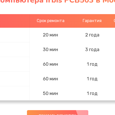
омпьютера Irbis PCB503 в Мо
Срок ремонта
Гарантия
20 мин
2 года
30 мин
3 года
60 мин
1 год
60 мин
1 год
50 мин
1 год
40 мин
3 года