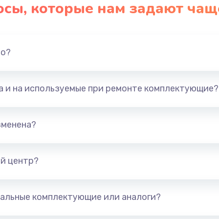
осы, которые нам задают чащ
но?
та и на используемые при ремонте комплектующие?
зменена?
й центр?
альные комплектующие или аналоги?