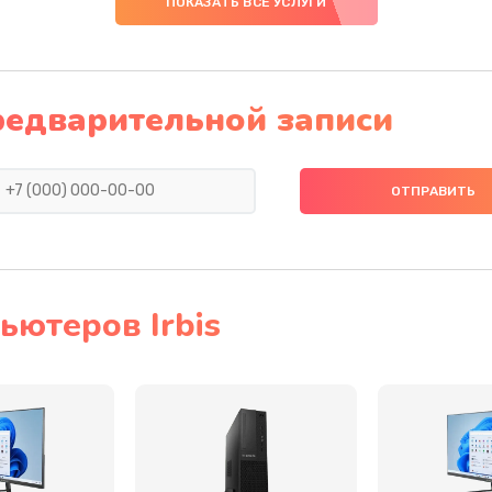
ПОКАЗАТЬ ВСЕ УСЛУГИ
30 мин
1 год
40 мин
1 год
редварительной записи
20 мин
1 год
40 мин
3 года
40 мин
3 года
ютеров Irbis
20 мин
1 год
20 мин
2 года
60 мин
3 года