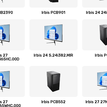
60 мин
1 год
 MB2390
Irbis PCB901
Irbis 24 2
20 мин
1 год
50 мин
3 года
40 мин
3 года
is 27
Irbis 24 S.24i382.MIR
Irbis 
165HC.00D
сплей
20 мин
3 года
30 мин
1 год
30 мин
3 года
is 27
Irbis PCB552
Irbis 27 2
165WHC.000