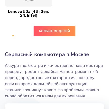
Замена вибро элемента
Lenovo 50a (4th Gen,
450 руб.
24, Intel)
Заказать
БОЛЬШЕ МОДЕЛЕЙ
Ремонт цепей питания платы
1490 руб.
Заказать
Сервисный компьютера в Москве
Восстановление дорожек платы
Аккуратно, быстро и качественно наши мастера
400 руб.
проведут ремонт девайса. На постремонтный
Заказать
период предоставляется гарантия, поэтому
если во время дальнейшей эксплуатации
Замена слухового динамика
техники возникнут какие-то проблемы, можно
снова обратиться к нам для их решения.
350 руб.
Заказать