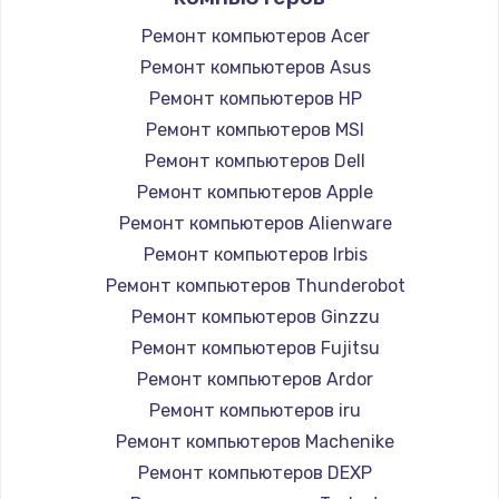
Замена HDMI
Ремонт компьютеров Acer
Ремонт компьютеров Asus
1200 руб.
Ремонт компьютеров HP
Заказать
Ремонт компьютеров MSI
Ремонт компьютеров Dell
Установка драйверов
Ремонт компьютеров Apple
950 руб.
Ремонт компьютеров Alienware
Заказать
Ремонт компьютеров Irbis
Ремонт компьютеров Thunderobot
Замена жесткого диска
Ремонт компьютеров Ginzzu
1000 руб.
Ремонт компьютеров Fujitsu
Заказать
Ремонт компьютеров Ardor
Ремонт компьютеров iru
Чистка от пыли
Ремонт компьютеров Machenike
1330 руб.
Ремонт компьютеров DEXP
Заказать