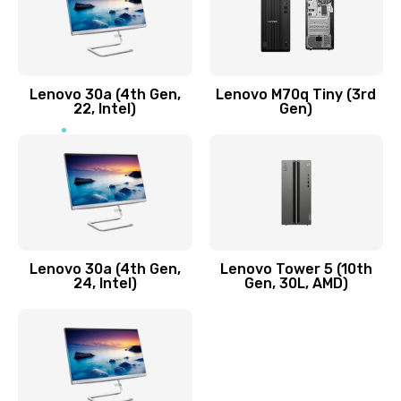
Чистка от пыли или влаги
1090 руб.
Заказать
Lenovo 30a (4th Gen,
Lenovo M70q Tiny (3rd
Ремонт элементов корпуса
22, Intel)
Gen)
890 руб.
Заказать
Ремонт шлейфа
690 руб.
Lenovo 30a (4th Gen,
Lenovo Tower 5 (10th
Заказать
24, Intel)
Gen, 30L, AMD)
Замена камеры (внешней или внутренней)
450 руб.
Заказать