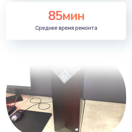
Заказать
85мин
Замена лотка SIM
790 руб.
Среднее время
ремонта
Заказать
Замена северного моста
2300 руб.
Заказать
Восстановление данных
990 руб.
Заказать
Замена SSD
895 руб.