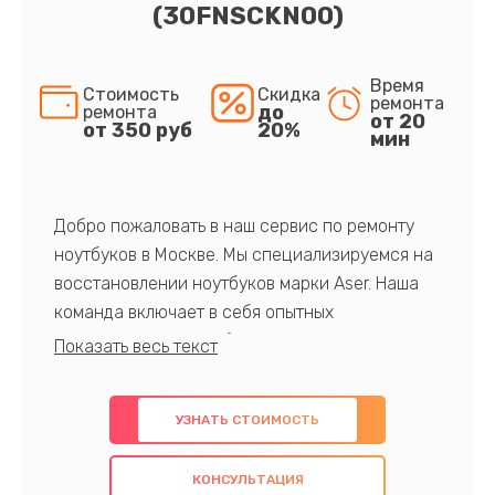
(30FNSCKN00)
Время
Стоимость
Скидка
ремонта
до
ремонта
от 20
от 350 руб
20%
мин
Добро пожаловать в наш сервис по ремонту
ноутбуков в Москве. Мы специализируемся на
восстановлении ноутбуков марки Aser. Наша
команда включает в себя опытных
профессионалов с обширными знаниями и
многолетним опытом в данной области. Мы
предлагаем быстрый и качественный ремонт с
УЗНАТЬ СТОИМОСТЬ
использованием оригинальных компонентов, а
также гарантируем качество всех
КОНСУЛЬТАЦИЯ
проведенных работ. Наша цель - предоставить