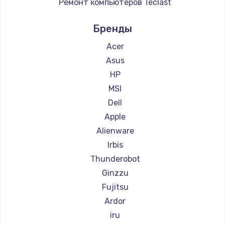
Ремонт компьютеров Teclast
Ремонт компьютеров Intel
Настройка ОС
Бренды
Ремонт компьютеров Beelink
1360 руб.
Ремонт компьютеров CHUWI
Acer
Заказать
Asus
HP
Замена петель
MSI
1250 руб.
Dell
Заказать
Apple
Alienware
Настройка BIOS
Irbis
1260 руб.
Thunderobot
Заказать
Ginzzu
Fujitsu
Замена видеочипа
Ardor
2990 руб.
iru