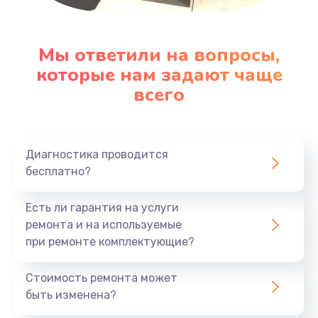
Заказать
Замена клавиатуры
Мы ответили на вопросы,
которые нам задают чаще
1290 руб.
всего
Заказать
Замена корпуса
890 руб.
Диагностика проводится
бесплатно?
Заказать
Есть ли гарантия на услуги
Замена тачпада
ремонта и на используемые
990 руб.
при ремонте комплектующие?
Заказать
Стоимость ремонта может
Замена динамика
быть изменена?