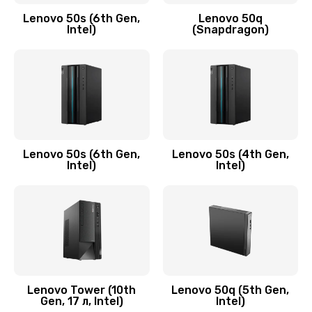
Заказать
Lenovo 50s (6th Gen,
Lenovo 50q
Intel)
(Snapdragon)
Замена аудио разъема
790 руб.
Заказать
Замена модуля HDMI
590 руб.
Lenovo 50s (6th Gen,
Lenovo 50s (4th Gen,
Intel)
Intel)
Заказать
Замена задней крышки устройства
790 руб.
Заказать
Замена микросхемы (звук, контроллер,
Lenovo Tower (10th
Lenovo 50q (5th Gen,
Gen, 17 л, Intel)
Intel)
процессор)