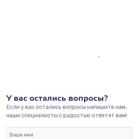
1200 руб.
Заказать
Замена кнопки включения
2150 руб.
Заказать
Замена оперативной памяти
760 руб.
Заказать
У вас остались вопросы?
Замена процессора
Если у вас остались вопросы напишите нам,
1800 руб.
наши специалисты с радостью ответят вам!
Заказать
Замена системы охлаждения