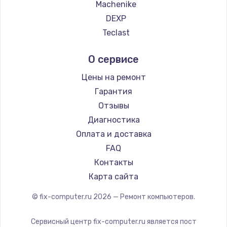
Machenike
Заказать
DEXP
Ремонт разъема питания
Teclast
Intel
1330 руб.
О сервисе
Beelink
Заказать
CHUWI
Цены на ремонт
Замена видеокарты
Гарантия
Отзывы
2100 руб.
Диагностика
Заказать
Оплата и доставка
FAQ
Ремонт цепей питания
Контакты
3000 руб.
Карта сайта
Заказать
© fix-computer.ru
2026
— Ремонт компьютеров.
Замена материнской платы
Сервисный центр fix-computer.ru является пост
1590 руб.