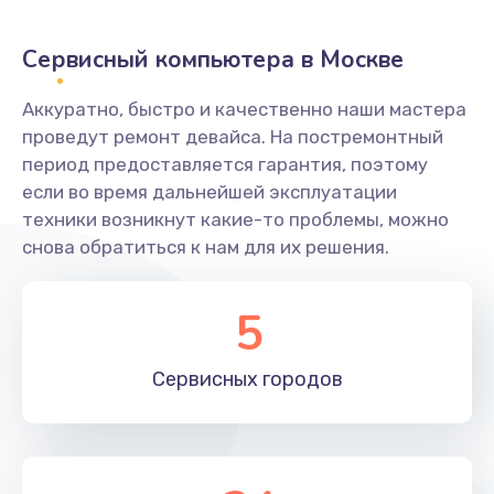
Заказать
Сервисный компьютера в Москве
Ремонт разъема питания
Аккуратно, быстро и качественно наши мастера
845 руб.
проведут ремонт девайса. На постремонтный
Заказать
период предоставляется гарантия, поэтому
если во время дальнейшей эксплуатации
Замена видеочипа
техники возникнут какие-то проблемы, можно
2500 руб.
снова обратиться к нам для их решения.
Заказать
5
Настройка BIOS
650 руб.
Сервисных
городов
Заказать
Ремонт подсветки