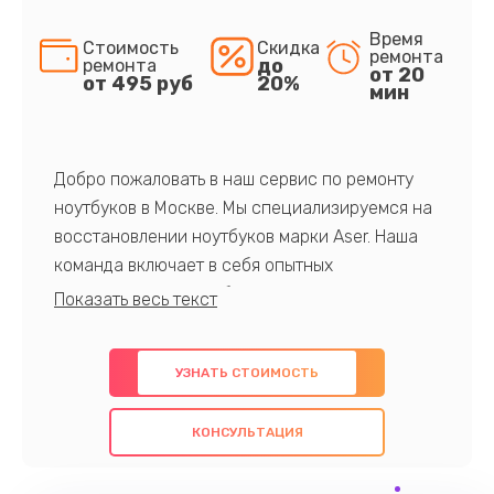
Время
Стоимость
Скидка
ремонта
до
ремонта
от 20
от 495 руб
20%
мин
Добро пожаловать в наш сервис по ремонту
ноутбуков в Москве. Мы специализируемся на
восстановлении ноутбуков марки Aser. Наша
команда включает в себя опытных
профессионалов с обширными знаниями и
многолетним опытом в данной области. Мы
предлагаем быстрый и качественный ремонт с
УЗНАТЬ СТОИМОСТЬ
использованием оригинальных компонентов, а
также гарантируем качество всех
КОНСУЛЬТАЦИЯ
проведенных работ. Наша цель - предоставить
клиентам надежное и профессиональное