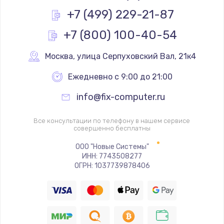
Заказать
+7 (499) 229-21-87
+7 (800) 100-40-54
Настройка BIOS
650 руб.
Москва
,
 улица Серпуховский Вал, 21к4
Заказать
Ежедневно с 9:00 до 21:00
Ремонт подсветки
info@fix-computer.ru
1200 руб.
Заказать
Все консультации по телефону в нашем сервисе
совершенно бесплатны
Настройка ОС
ООО "Новые Системы"
ИНН: 7743508277
930 руб.
ОГРН: 1037739878406
Заказать
Чистка от пыли
1060 руб.