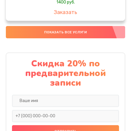
1400 руб.
Заказать
Замена SSD
ПОКАЗАТЬ ВСЕ УСЛУГИ
1200 руб.
Заказать
Замена северного моста
Скидка 20% по
1950 руб.
предварительной
Заказать
записи
Замена экрана
1095 руб.
Заказать
Замена шлейфа матрицы