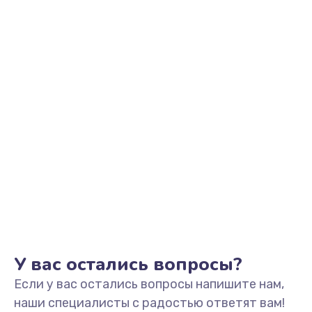
Заказать
Замена клавиатуры
990 руб.
Заказать
Замена тачпада
1500 руб.
Заказать
Установка драйверов
725 руб.
Заказать
У вас остались вопросы?
Если у вас остались вопросы напишите нам,
Замена жесткого диска
наши специалисты с радостью ответят вам!
660 руб.