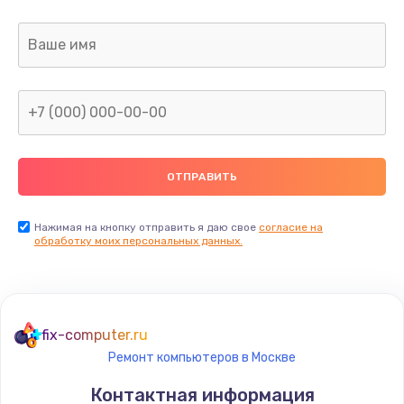
Заказать
Ремонт цепей питания
2500 руб.
Заказать
Замена видеокарты
1890 руб.
Заказать
Нажимая на кнопку отправить я даю свое
согласие на
обработку моих персональных данных.
Ремонт разъема питания
845 руб.
Заказать
fix-computer.ru
Ремонт компьютеров в Москве
Замена видеочипа
Контактная информация
2500 руб.