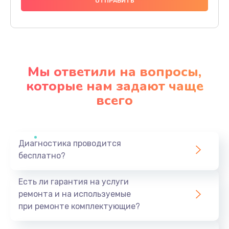
950 руб.
Заказать
Замена термопасты
1095 руб.
Мы ответили на вопросы,
Заказать
которые нам задают чаще
всего
Замена системы охлаждения
1645 руб.
Заказать
Диагностика проводится
бесплатно?
Замена процессора
1545 руб.
Есть ли гарантия на услуги
Заказать
ремонта и на используемые
при ремонте комплектующие?
Замена оперативной памяти
760 руб.