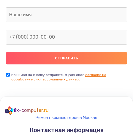
Заказать
Ремонт цепей питания
2500 руб.
Заказать
Замена видеокарты
1890 руб.
Заказать
Нажимая на кнопку отправить я даю свое
согласие на
обработку моих персональных данных.
Ремонт разъема питания
845 руб.
Заказать
fix-computer.ru
Ремонт компьютеров в Москве
Замена видеочипа
Контактная информация
2500 руб.