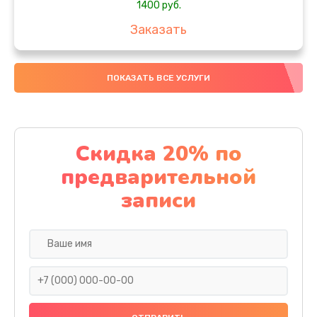
1400 руб.
Заказать
Замена SSD
ПОКАЗАТЬ ВСЕ УСЛУГИ
1200 руб.
Заказать
Замена северного моста
Скидка 20% по
1950 руб.
предварительной
Заказать
записи
Замена экрана
1095 руб.
Заказать
Замена шлейфа матрицы