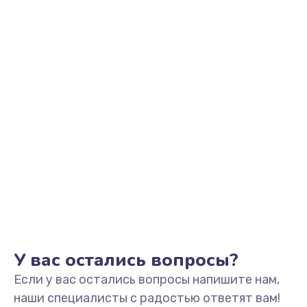
Заказать
Замена клавиатуры
990 руб.
Заказать
Замена тачпада
1500 руб.
Заказать
Установка драйверов
725 руб.
Заказать
У вас остались вопросы?
Если у вас остались вопросы напишите нам,
Замена жесткого диска
наши специалисты с радостью ответят вам!
660 руб.