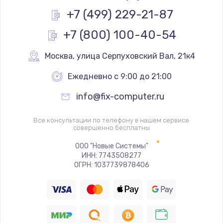
Заказать
+7 (499) 229-21-87
+7 (800) 100-40-54
Настройка BIOS
650 руб.
Москва
,
 улица Серпуховский Вал, 21к4
Заказать
Ежедневно с 9:00 до 21:00
Ремонт подсветки
info@fix-computer.ru
1200 руб.
Заказать
Все консультации по телефону в нашем сервисе
совершенно бесплатны
Настройка ОС
ООО "Новые Системы"
ИНН: 7743508277
930 руб.
ОГРН: 1037739878406
Заказать
Чистка от пыли
1060 руб.