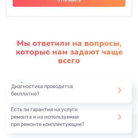
950 руб.
Заказать
Замена термопасты
1095 руб.
Мы ответили на вопросы,
Заказать
которые нам задают чаще
всего
Замена системы охлаждения
1645 руб.
Заказать
Диагностика проводится
бесплатно?
Замена процессора
1545 руб.
Есть ли гарантия на услуги
Заказать
ремонта и на используемые
при ремонте комплектующие?
Замена оперативной памяти
760 руб.