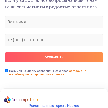
Если у вас остались вопросы напишите нам,
Замена/Pемонт карбюратора
наши специалисты с радостью ответят вам!
1300 руб.
Заказать
Ремонт капиллярной трубки
400 руб.
Заказать
Замена блока питания
1000 руб.
Заказать
Нажимая на кнопку отправить я даю свое
согласие на
обработку моих персональных данных.
Прошивка / разблокировка
900 руб.
Заказать
fix-computer.ru
Ремонт компьютеров в Москве