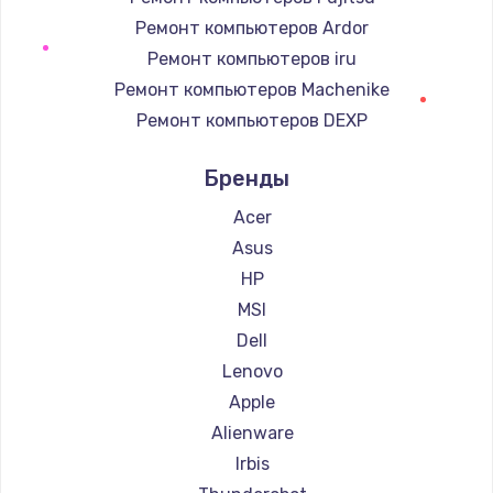
Замена регулятора режимов конфорки
Ремонт компьютеров Ardor
900 руб.
Ремонт компьютеров iru
Заказать
Ремонт компьютеров Machenike
Ремонт компьютеров DEXP
Замена сенсорного датчика
Ремонт компьютеров Teclast
1300 руб.
Бренды
Ремонт компьютеров Intel
Заказать
Ремонт компьютеров Beelink
Acer
Ремонт компьютеров CHUWI
Asus
Замена сигнальной лампы
HP
1200 руб.
MSI
Заказать
Dell
Lenovo
Замена системной платы
Apple
1500 руб.
Alienware
Заказать
Irbis