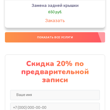
Замена задней крышки
650 руб.
Заказать
Замена аккумулятора
ПОКАЗАТЬ ВСЕ УСЛУГИ
4000 руб.
Заказать
Замена материнской платы
Скидка 20% по
1100 руб.
предварительной
Заказать
записи
Замена масла
750 руб.
Заказать