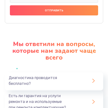
Замена праймера
1000 руб.
Заказать
Ремонт материнской платы
4500 руб.
Мы ответили на вопросы,
Заказать
которые нам задают чаще
всего
Профилактическая чистка
1000 руб.
Заказать
Диагностика проводится
бесплатно?
Прошивка BIOS
1920 руб.
Есть ли гарантия на услуги
Заказать
ремонта и на используемые
при ремонте комплектующие?