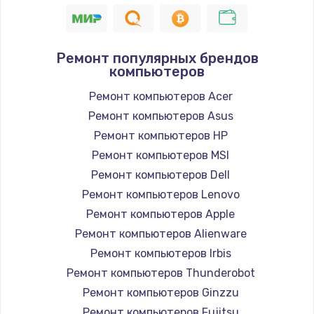
1400 руб.
Заказать
Ремонт популярных брендов
компьютеров
Замена / ремонт электронного модуля
управления
Ремонт компьютеров Acer
600 руб.
Ремонт компьютеров Asus
Заказать
Ремонт компьютеров HP
Ремонт компьютеров MSI
Замена конфорки
Ремонт компьютеров Dell
1100 руб.
Ремонт компьютеров Lenovo
Заказать
Ремонт компьютеров Apple
Ремонт компьютеров Alienware
Замена платы сенсора
Ремонт компьютеров Irbis
900 руб.
Ремонт компьютеров Thunderobot
Заказать
Ремонт компьютеров Ginzzu
Ремонт компьютеров Fujitsu