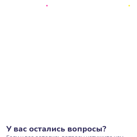
Ремонт цепи питания
2500 руб.
Заказать
Замена видеоадаптера (видеокарты)
1800 руб.
Заказать
Замена, перепайка чипа
1300 руб.
Заказать
Замена HDMI-разъема
650 руб.
Заказать
У вас остались вопросы?