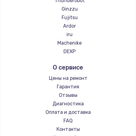
Thunderobot
Замена температурного датчика
Ginzzu
2500 руб.
Fujitsu
Заказать
Ardor
iru
Замена электроконфорки
Machenike
1300 руб.
DEXP
Заказать
Teclast
О сервисе
Intel
Техобслуживание
Beelink
Цены на ремонт
900 руб.
CHUWI
Гарантия
Заказать
Отзывы
Диагностика
Установка / подключение / демонтаж
Оплата и доставка
1300 руб.
FAQ
Заказать
Контакты