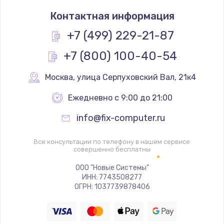
Замена термостата
Контактная информация
1200 руб.
Заказать
+7 (499) 229-21-87
+7 (800) 100-40-54
Замена реле
1000 руб.
Москва
,
 улица Серпуховский Вал, 21к4
Заказать
Ежедневно с 9:00 до 21:00
Замена термопредохранителя
info@fix-computer.ru
700 руб.
Заказать
Все консультации по телефону в нашем сервисе
совершенно бесплатны
Замена ТЭНа
ООО "Новые Системы"
ИНН: 7743508277
2500 руб.
ОГРН: 1037739878406
Заказать
Замена шнура