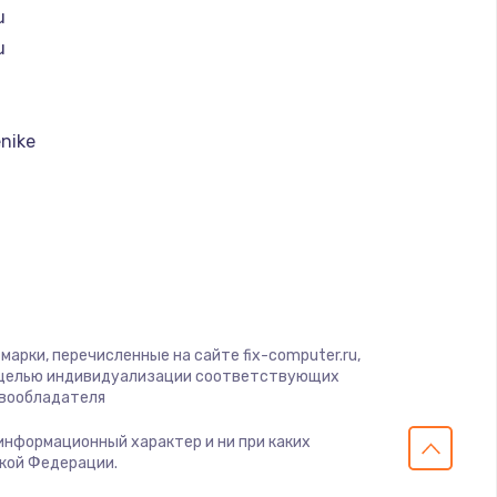
u
ать
u
ать
nike
ать
t
ать
k
ать
I
ать
арки, перечисленные на сайте fix-computer.ru,
с целью индивидуализации соответствующих
авообладателя
ать
 информационный характер и ни при каких
ской Федерации.
ать