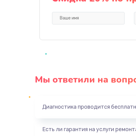
Профилактическая чистка
Прошивка BIOS
Замена северного моста
Ремонт южного моста
Мы ответили на вопр
Замена батарейки BIOS
Настройка BIOS
Диагностика проводится бесплат
Ремонт цепи питания
Есть ли гарантия на услуги ремон
Замена видеоадаптера (видеок