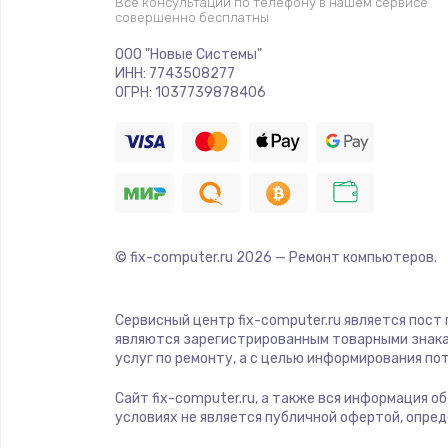
Все консультации по телефону в нашем сервисе
совершенно бесплатны
Ремонт платы электроники
ООО "Новые Системы"
ИНН: 7743508277
Комплексная чистка
ОГРН: 1037739878406
Замена датчиков
Замена шнура питания
© fix-computer.ru
2026
— Ремонт компьютеров.
Ремонт кнопки
Настройка
Сервисный центр fix-computer.ru является пост
являются зарегистрированным товарными знака
услуг по ремонту, а с целью информирования п
Ремонт корпуса
Сайт fix-computer.ru, а также вся информация о
условиях не является публичной офертой, опре
Устранение ошибок