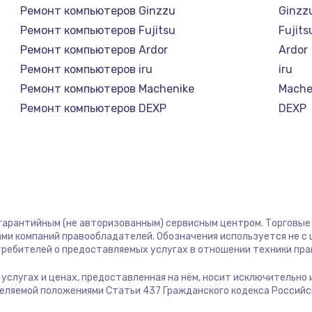
Ремонт компьютеров Ginzzu
Ginzz
1400 руб.
Заказ
Ремонт компьютеров Fujitsu
Fujits
Ремонт компьютеров Ardor
Ardor
580 руб.
Заказ
Ремонт компьютеров iru
iru
Ремонт компьютеров Machenike
Mache
500 руб.
Заказ
Ремонт компьютеров DEXP
DEXP
Ремонт компьютеров Teclast
Teclas
1000 руб.
Заказ
Ремонт компьютеров Intel
Intel
Ремонт компьютеров Beelink
Beelin
700 руб.
Заказ
Ремонт компьютеров CHUWI
CHUW
600 руб.
Заказ
 гарантийным (не авторизованным) сервисным центром. Торговые м
ми компаний правообладателей. Обозначения используется не 
отребителей о предоставляемых услугах в отношении техники пр
850 руб.
Заказ
б услугах и ценах, предоставленная на нём, носит исключительно
деляемой положениями Статьи 437 Гражданского кодекса Россий
2260 руб.
Заказ