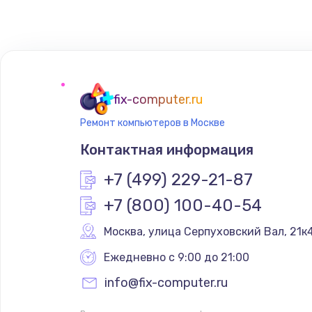
Замена сенсорного датчика
Замена сигнальной лампы
Замена системной платы
fix-computer.ru
Ремонт компьютеров в Москве
Замена температурного датчик
Контактная информация
Замена электроконфорки
+7 (499) 229-21-87
+7 (800) 100-40-54
Техобслуживание
Москва
,
 улица Серпуховский Вал, 21к
Установка / подключение / дем
Ежедневно с 9:00 до 21:00
info@fix-computer.ru
Прошивка