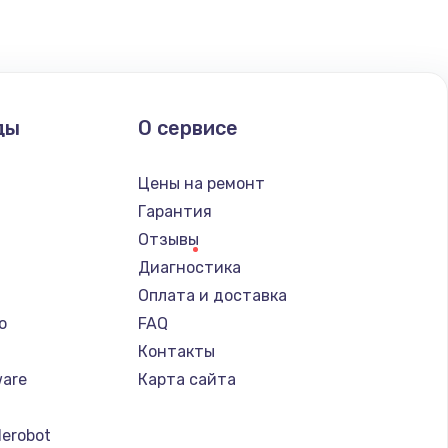
ать
ать
ды
О сервисе
ать
Цены на ремонт
ать
Гарантия
Отзывы
ать
Диагностика
Оплата и доставка
ать
o
FAQ
Контакты
ать
ware
Карта сайта
ать
erobot