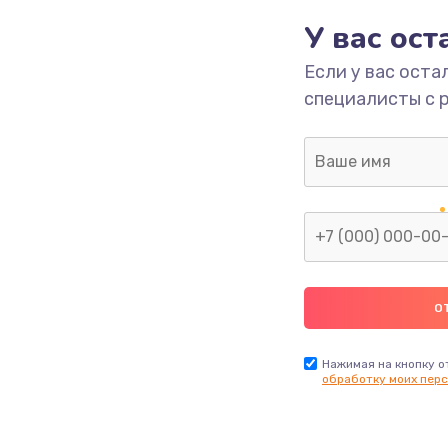
У вас ос
700 руб.
Заказ
Если у вас оста
специалисты с 
2500 руб.
Заказ
1400 руб.
Заказ
модуля
600 руб.
Заказ
1100 руб.
Заказ
900 руб.
Заказ
Нажимая на кнопку о
обработку моих перс
нфорки
900 руб.
Заказ