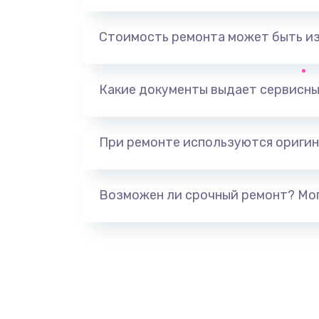
Замена, перепайка чипа
Стоимость ремонта может быть и
Замена HDMI-разъема
Какие документы выдает сервисны
Замена/Pемонт карбюратора
При ремонте используются оригин
Ремонт капиллярной трубки
Замена блока питания
Возможен ли срочный ремонт? Мог
Прошивка / разблокировка
Замена термостата
Замена реле