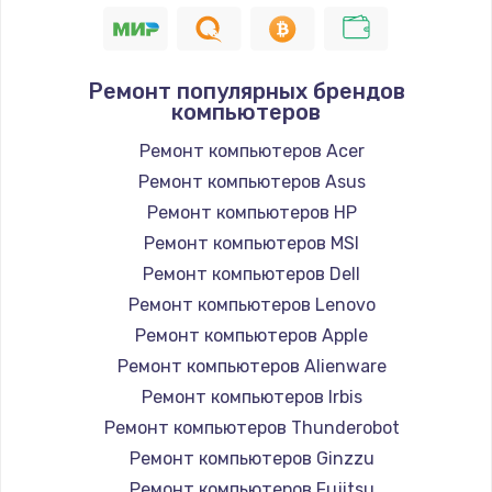
1400 руб.
Заказать
Ремонт популярных брендов
компьютеров
Замена / ремонт электронного модуля
управления
Ремонт компьютеров Acer
600 руб.
Ремонт компьютеров Asus
Заказать
Ремонт компьютеров HP
Ремонт компьютеров MSI
Замена конфорки
Ремонт компьютеров Dell
1100 руб.
Ремонт компьютеров Lenovo
Заказать
Ремонт компьютеров Apple
Ремонт компьютеров Alienware
Замена платы сенсора
Ремонт компьютеров Irbis
900 руб.
Ремонт компьютеров Thunderobot
Заказать
Ремонт компьютеров Ginzzu
Ремонт компьютеров Fujitsu