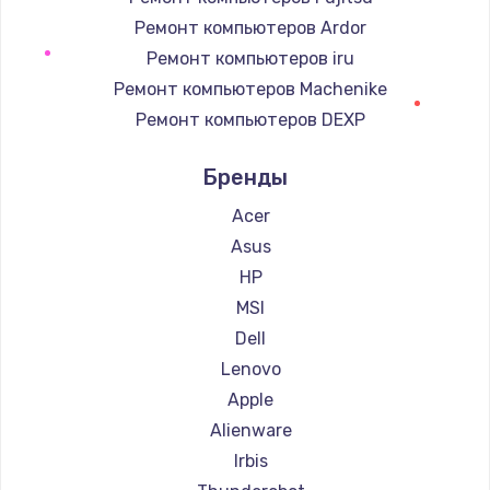
Замена регулятора режимов конфорки
Ремонт компьютеров Ardor
900 руб.
Ремонт компьютеров iru
Заказать
Ремонт компьютеров Machenike
Ремонт компьютеров DEXP
Замена сенсорного датчика
Ремонт компьютеров Teclast
1300 руб.
Бренды
Ремонт компьютеров Intel
Заказать
Ремонт компьютеров Beelink
Acer
Ремонт компьютеров CHUWI
Asus
Замена сигнальной лампы
HP
1200 руб.
MSI
Заказать
Dell
Lenovo
Замена системной платы
Apple
1500 руб.
Alienware
Заказать
Irbis