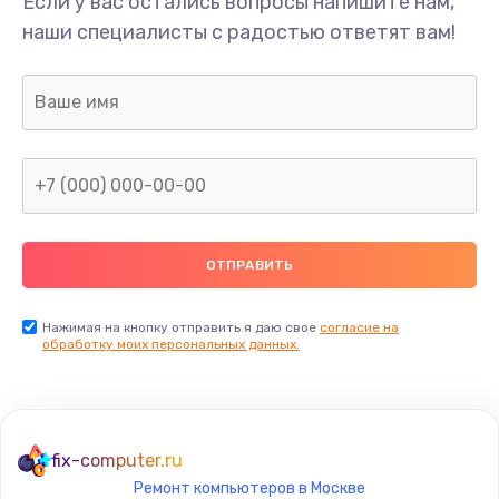
Если у вас остались вопросы напишите нам,
Замена/Pемонт карбюратора
наши специалисты с радостью ответят вам!
1300 руб.
Заказать
Ремонт капиллярной трубки
400 руб.
Заказать
Замена блока питания
1000 руб.
Заказать
Нажимая на кнопку отправить я даю свое
согласие на
обработку моих персональных данных.
Прошивка / разблокировка
900 руб.
Заказать
fix-computer.ru
Ремонт компьютеров в Москве