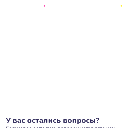
Ремонт цепи питания
2500 руб.
Заказать
Замена видеоадаптера (видеокарты)
1800 руб.
Заказать
Замена, перепайка чипа
1300 руб.
Заказать
Замена HDMI-разъема
650 руб.
Заказать
У вас остались вопросы?