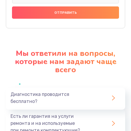
Замена праймера
1000 руб.
Заказать
Ремонт материнской платы
4500 руб.
Мы ответили на вопросы,
Заказать
которые нам задают чаще
всего
Профилактическая чистка
1000 руб.
Заказать
Диагностика проводится
бесплатно?
Прошивка BIOS
1920 руб.
Есть ли гарантия на услуги
Заказать
ремонта и на используемые
при ремонте комплектующие?