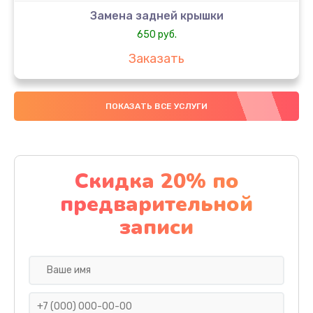
Замена задней крышки
650 руб.
Заказать
Замена аккумулятора
ПОКАЗАТЬ ВСЕ УСЛУГИ
4000 руб.
Заказать
Замена материнской платы
Скидка 20% по
1100 руб.
предварительной
Заказать
записи
Замена масла
750 руб.
Заказать