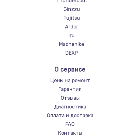
Thunderobot
Замена температурного датчика
Ginzzu
2500 руб.
Fujitsu
Заказать
Ardor
iru
Замена электроконфорки
Machenike
1300 руб.
DEXP
Заказать
Teclast
О сервисе
Intel
Техобслуживание
Beelink
Цены на ремонт
900 руб.
CHUWI
Гарантия
Заказать
Отзывы
Диагностика
Установка / подключение / демонтаж
Оплата и доставка
1300 руб.
FAQ
Заказать
Контакты