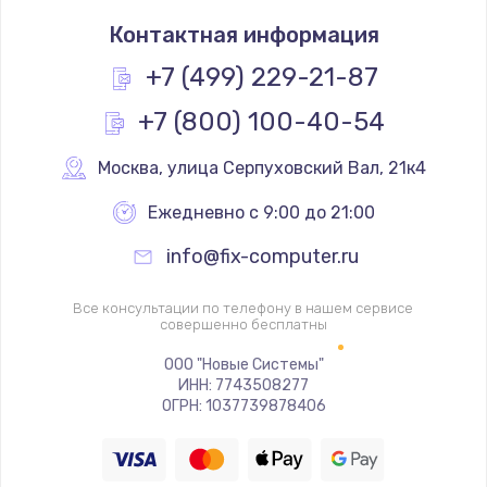
Замена термостата
Контактная информация
1200 руб.
Заказать
+7 (499) 229-21-87
+7 (800) 100-40-54
Замена реле
1000 руб.
Москва
,
 улица Серпуховский Вал, 21к4
Заказать
Ежедневно с 9:00 до 21:00
Замена термопредохранителя
info@fix-computer.ru
700 руб.
Заказать
Все консультации по телефону в нашем сервисе
совершенно бесплатны
Замена ТЭНа
ООО "Новые Системы"
ИНН: 7743508277
2500 руб.
ОГРН: 1037739878406
Заказать
Замена шнура